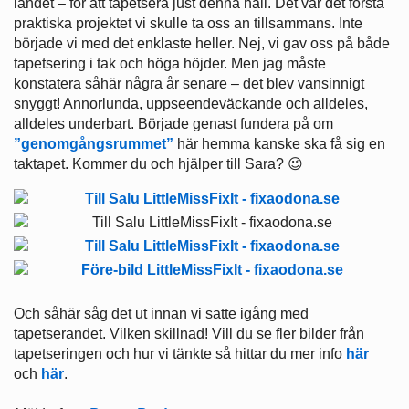
landet – för att tapetsera just denna hall. Det var det första
praktiska projektet vi skulle ta oss an tillsammans. Inte
började vi med det enklaste heller. Nej, vi gav oss på både
tapetsering i tak och höga höjder. Men jag måste
konstatera såhär några år senare – det blev vansinnigt
snyggt! Annorlunda, uppseendeväckande och alldeles,
alldeles underbart. Började genast fundera på om
”genomgångsrummet”
här hemma kanske ska få sig en
taktapet. Kommer du och hjälper till Sara? 😉
Och såhär såg det ut innan vi satte igång med
tapetserandet. Vilken skillnad! Vill du se fler bilder från
tapetseringen och hur vi tänkte så hittar du mer info
här
och
här
.