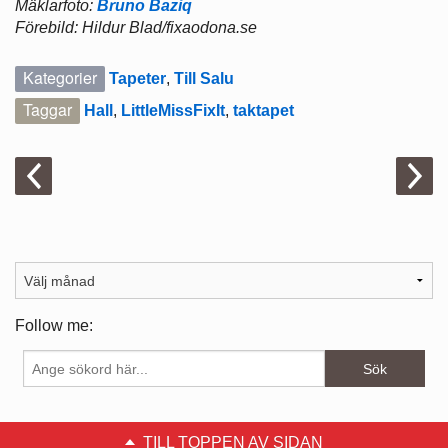
Mäklarfoto:
Bruno Baziq
Förebild: Hildur Blad/fixaodona.se
Kategorier
Tapeter
,
Till Salu
Taggar
Hall
,
LittleMissFixIt
,
taktapet
Follow me:
TILL TOPPEN AV SIDAN