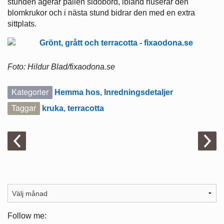
stunden agerar pallen sidobord, ibland huserar den
blomkrukor och i nästa stund bidrar den med en extra
sittplats.
Foto: Hildur Blad/fixaodona.se
Kategorier
Hemma hos
,
Inredningsdetaljer
Taggar
kruka
,
terracotta
Follow me: