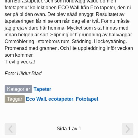
från Boråstapeter. Och som fondvägg valde dom en
fototapet ur kollektionen ECO Wall från Eco tapeter, den ni
ser på bilden ovan. Det blev sååå snyggt! Resultatet av
tapetseringen får ni se om nån dag eller två. För nu måste
jag greja vidare här hemma. Mycket som ska hinnas med
innan helgen är slut. Slipning och grundning av hallväggar.
Ommöblering i storebrors rum. Städning. Hockeyträning.
Promenad med grannen. Och lite uppladdning inför veckan
som kommer.
Trevlig vecka!
Foto: Hildur Blad
Kategorier
Tapeter
Taggar
Eco Wall
,
ecotapeter
,
Fototapet
Sida 1 av 1