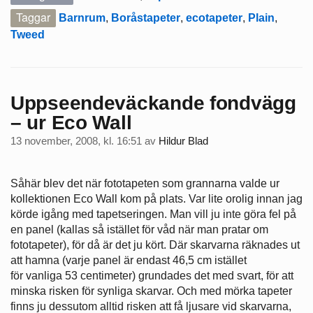
Taggar
Barnrum
,
Boråstapeter
,
ecotapeter
,
Plain
,
Tweed
Uppseendeväckande fondvägg
– ur Eco Wall
13 november, 2008, kl. 16:51
av
Hildur Blad
Såhär blev det när fototapeten som grannarna valde ur
kollektionen Eco Wall kom på plats. Var lite orolig innan jag
körde igång med tapetseringen. Man vill ju inte göra fel på
en panel (kallas så istället för våd när man pratar om
fototapeter), för då är det ju kört. Där skarvarna räknades ut
att hamna (varje panel är endast 46,5 cm istället
för vanliga 53 centimeter) grundades det med svart, för att
minska risken för synliga skarvar. Och med mörka tapeter
finns ju dessutom alltid risken att få ljusare vid skarvarna,