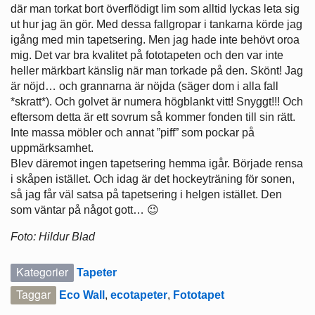
där man torkat bort överflödigt lim som alltid lyckas leta sig
ut hur jag än gör. Med dessa fallgropar i tankarna körde jag
igång med min tapetsering. Men jag hade inte behövt oroa
mig. Det var bra kvalitet på fototapeten och den var inte
heller märkbart känslig när man torkade på den. Skönt! Jag
är nöjd… och grannarna är nöjda (säger dom i alla fall
*skratt*). Och golvet är numera högblankt vitt! Snyggt!!! Och
eftersom detta är ett sovrum så kommer fonden till sin rätt.
Inte massa möbler och annat ”piff” som pockar på
uppmärksamhet.
Blev däremot ingen tapetsering hemma igår. Började rensa
i skåpen istället. Och idag är det hockeyträning för sonen,
så jag får väl satsa på tapetsering i helgen istället. Den
som väntar på något gott… 😉
Foto: Hildur Blad
Kategorier
Tapeter
Taggar
Eco Wall
,
ecotapeter
,
Fototapet