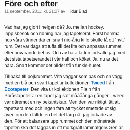
Före och efter
11 september, 2011, kl. 21:27
av
Hildur Blad
Vad har jag gjort i helgen då? Jo, mellan hockey,
loppisbesök och ridning har jag tapetserat. Först hemma
hos våra vänner där en snart nio-årig kille skulle få ett ”nytt”
rum. Det var dags att tuffa till det lite och anpassa rummet
efter nuvarande behov. Och av bara farten fortsatte jag med
det sista tapetserandet i vår hall och köket. Ja, nu är det
nära. Snart kommer det bilder från funkis-huset.
Tillbaka till pojkrummet. Vita väggar som bas och en vägg
med en blå och svart tapet ur kollektionen
Tweed
från
Ecotapeter
. Den vita ur kollektionen Plain från
Boråstapeter är en tapet jag satt måååånga gånger. Tweed
var däremot en ny bekantskap. Men den var riktigt lätt att
tapetsera med och ingen fara att trycket smetade ut sig
även om den fällde en hel del färg när jag torkade av
den. För att balansera upp rummet och den mönstrade
tapeten ska det läggas in ett mörkgrått laminatgolv. Sen är