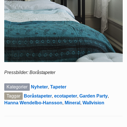
Pressbilder: Boråstapeter
Kategorier
Nyheter
,
Tapeter
Taggar
Boråstapeter
,
ecotapeter
,
Garden Party
,
Hanna Wendelbo-Hansson
,
Mineral
,
Wallvision