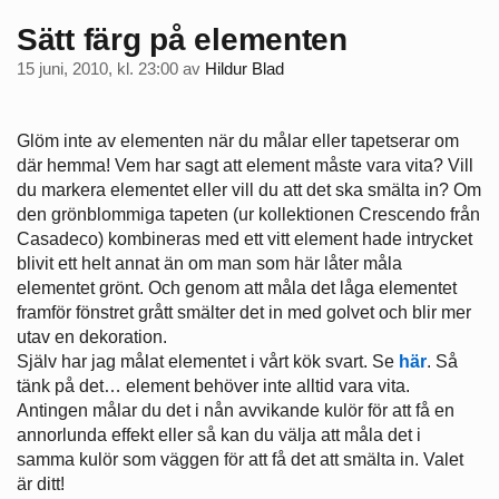
Sätt färg på elementen
15 juni, 2010, kl. 23:00
av
Hildur Blad
Glöm inte av elementen när du målar eller tapetserar om
där hemma! Vem har sagt att element måste vara vita? Vill
du markera elementet eller vill du att det ska smälta in? Om
den grönblommiga tapeten (ur kollektionen Crescendo från
Casadeco) kombineras med ett vitt element hade intrycket
blivit ett helt annat än om man som här låter måla
elementet grönt. Och genom att måla det låga elementet
framför fönstret grått smälter det in med golvet och blir mer
utav en dekoration.
Själv har jag målat elementet i vårt kök svart. Se
här
. Så
tänk på det… element behöver inte alltid vara vita.
Antingen målar du det i nån avvikande kulör för att få en
annorlunda effekt eller så kan du välja att måla det i
samma kulör som väggen för att få det att smälta in. Valet
är ditt!