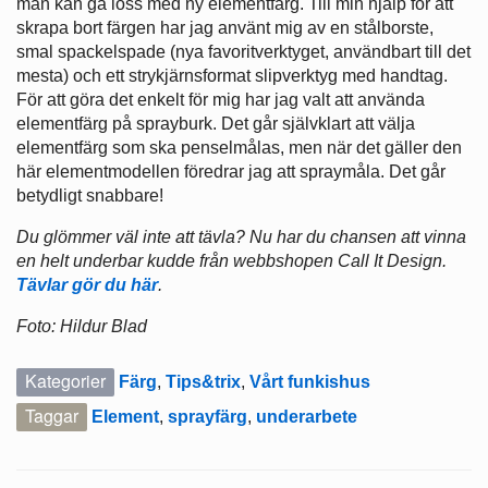
man kan gå loss med ny elementfärg. Till min hjälp för att
skrapa bort färgen har jag använt mig av en stålborste,
smal spackelspade (nya favoritverktyget, användbart till det
mesta) och ett strykjärnsformat slipverktyg med handtag.
För att göra det enkelt för mig har jag valt att använda
elementfärg på sprayburk. Det går självklart att välja
elementfärg som ska penselmålas, men när det gäller den
här elementmodellen föredrar jag att spraymåla. Det går
betydligt snabbare!
Du glömmer väl inte att tävla? Nu har du chansen att vinna
en helt underbar kudde från webbshopen Call It Design.
Tävlar gör du här
.
Foto: Hildur Blad
Kategorier
Färg
,
Tips&trix
,
Vårt funkishus
Taggar
Element
,
sprayfärg
,
underarbete