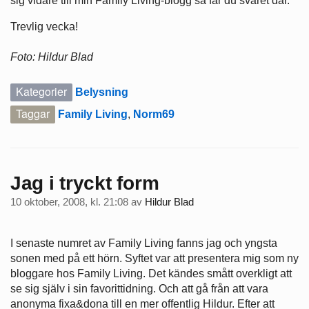
sig vidare till min Family Living-blogg så får du svaret där.
Trevlig vecka!
Foto: Hildur Blad
Kategorier
Belysning
Taggar
Family Living
,
Norm69
Jag i tryckt form
10 oktober, 2008, kl. 21:08
av
Hildur Blad
I senaste numret av Family Living fanns jag och yngsta
sonen med på ett hörn. Syftet var att presentera mig som ny
bloggare hos Family Living. Det kändes smått overkligt att
se sig själv i sin favorittidning. Och att gå från att vara
anonyma fixa&dona till en mer offentlig Hildur. Efter att