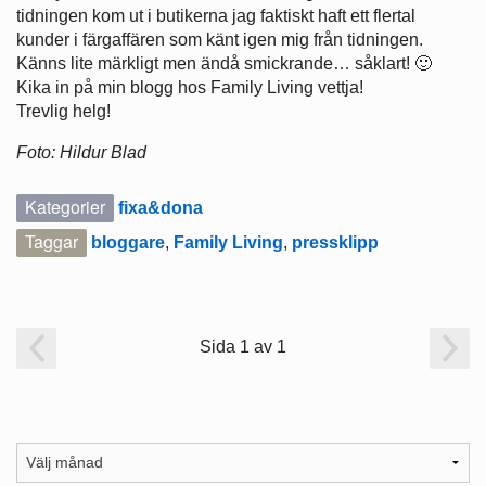
tidningen kom ut i butikerna jag faktiskt haft ett flertal
kunder i färgaffären som känt igen mig från tidningen.
Känns lite märkligt men ändå smickrande… såklart! 🙂
Kika in på min blogg hos Family Living vettja!
Trevlig helg!
Foto: Hildur Blad
Kategorier
fixa&dona
Taggar
bloggare
,
Family Living
,
pressklipp
Sida 1 av 1