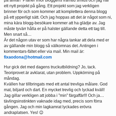
på allvar! Planer inför bloggens framtid smids och jag har
ett nytt projekt på gång. Ett projekt som jag verkligen
brinner för och som kommer att komplettera denna blogg
på ett ypperligt sätt. Och jag hoppas att det är något som ni,
mina kära blogg-besökare kommer att ha glädje av. Jag
måste tyvärr hålla er på halster gällande detta ett tag till.
Men snart så…
Är det någon utav er som har några tankar att dela med er
av gällande min blogg så välkomnas det. Antingen i
kommentars-fältet eller via mail. Min mail är:
fixaodona@hotmail.com
Hur gick det med dagens truckutbildning? Jo, tack.
Teoriprovet är avklarat, utan problem. Uppkörning på
måndag.
Kvällen har tillbringats med ett antal trevliga målare. God
mat, biljard och dart. En mycket trevlig och lyckad kväll!
Jag gillar verkligen att jobba i ”min” färgaffär!!! Och ja…
tävlingsinstinkten vaknade idag med, precis som förra
gången. Jag och min lagkamrat lyckades erövra
andraplatsen. Yes! 😉