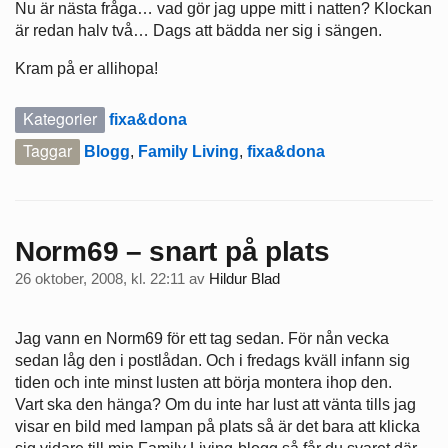
Nu är nästa fråga… vad gör jag uppe mitt i natten? Klockan
är redan halv två… Dags att bädda ner sig i sängen.
Kram på er allihopa!
Kategorier
fixa&dona
Taggar
Blogg
,
Family Living
,
fixa&dona
Norm69 – snart på plats
26 oktober, 2008, kl. 22:11
av
Hildur Blad
Jag vann en Norm69 för ett tag sedan. För nån vecka
sedan låg den i postlådan. Och i fredags kväll infann sig
tiden och inte minst lusten att börja montera ihop den.
Vart ska den hänga? Om du inte har lust att vänta tills jag
visar en bild med lampan på plats så är det bara att klicka