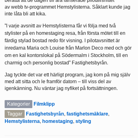
berätta att de dagen till ära lanserade pilotavsnittet
av webb tv-programmet Hemstylisterna. Såklart kunde jag
inte låta bli att kika.
”I varje avsnitt av Hemstylisterna får vi följa med två
stylister på en homestaging resa, från första mötet till en
färdig stylad bostad redo för visning. I pilotavsnittet är
inredarna Maria och Louise från Marlon Deco med och gör
om en kal kontorslokal på Södermalm i Stockholm, till en
charmig och personlig bostad” Fastighetsbyrån.
Jag tyckte det var ett härligt program, jag kom på mig själv
med att sitta och le framför datorn – till viss del av
igenkänning. Nu väntar jag nyfiket på fortsättningen.
Kategorier
Filmklipp
Taggar
Fastighetsbyrån
,
fastighetsmäklare
,
Hemstylisterna
,
homestaging
,
styling