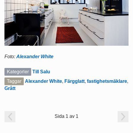
Foto:
Alexander White
Kategorier
Till Salu
Taggar
Alexander White
,
Färgglatt
,
fastighetsmäklare
,
Grått
Sida 1 av 1