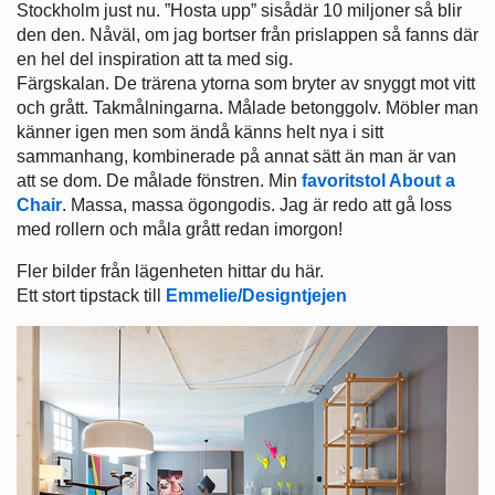
Stockholm just nu. ”Hosta upp” sisådär 10 miljoner så blir
den den. Nåväl, om jag bortser från prislappen så fanns där
en hel del inspiration att ta med sig.
Färgskalan. De trärena ytorna som bryter av snyggt mot vitt
och grått. Takmålningarna. Målade betonggolv. Möbler man
känner igen men som ändå känns helt nya i sitt
sammanhang, kombinerade på annat sätt än man är van
att se dom. De målade fönstren. Min
favoritstol About a
Chair
. Massa, massa ögongodis. Jag är redo att gå loss
med rollern och måla grått redan imorgon!
Fler bilder från lägenheten hittar du här.
Ett stort tipstack till
Emmelie/Designtjejen