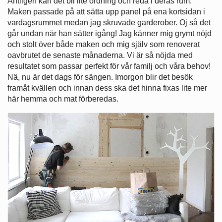
Äntligen kan det bli lite ordning och reda i deras rum.
Maken passade på att sätta upp panel på ena kortsidan i
vardagsrummet medan jag skruvade garderober. Oj så det
går undan när han sätter igång! Jag känner mig grymt nöjd
och stolt över både maken och mig själv som renoverat
oavbrutet de senaste månaderna. Vi är så nöjda med
resultatet som passar perfekt för vår familj och våra behov!
Nä, nu är det dags för sängen. Imorgon blir det besök
framåt kvällen och innan dess ska det hinna fixas lite mer
här hemma och mat förberedas.