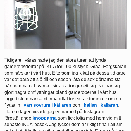
Tidigare i våras hade jag den stora turen att fynda
garderobsdörrar på IKEA för 100 kr styck. Gråa. Färgskalan
som härskar i vårt hus. Eftersom jag kikat på dessa tidigare
var det bara att slå till och sedan låta de sex dörrarna stå
här hemma och vänta i sina kartonger ett tag. Nu har jag
gjort några omflyttningar bland garderoberna i vårt hus,
frigjort stommar samt inhandlat tre extra stommar som nu
flyttat in i
vårt sovrum i källaren
och i
hallen i källaren
.
Häromdagen visade jag en närbild på Instagram
föreställande
knopparna
som fick följa med hem vid mitt
senaste IKEA-besök. Jag tycker dom är riktigt fina i all sin
enkelhet! Skulle du gilla modellen men inte färgen så finns