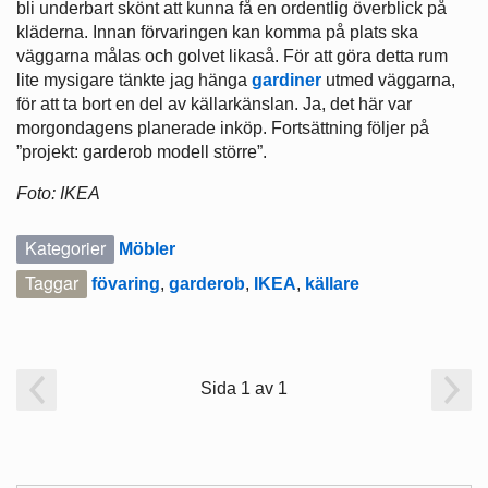
bli underbart skönt att kunna få en ordentlig överblick på
kläderna. Innan förvaringen kan komma på plats ska
väggarna målas och golvet likaså. För att göra detta rum
lite mysigare tänkte jag hänga
gardiner
utmed väggarna,
för att ta bort en del av källarkänslan. Ja, det här var
morgondagens planerade inköp. Fortsättning följer på
”projekt: garderob modell större”.
Foto: IKEA
Kategorier
Möbler
Taggar
fövaring
,
garderob
,
IKEA
,
källare
Sida 1 av 1