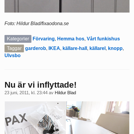
Foto: Hildur Blad/fixaodona.se
Kategorier
Förvaring
,
Hemma hos
,
Vårt funkishus
Taggar
garderob
,
IKEA
,
källare-hall
,
källarel
,
knopp
,
Ulvsbo
Nu är vi inflyttade!
23 juni, 2011, kl. 23:44
av
Hildur Blad