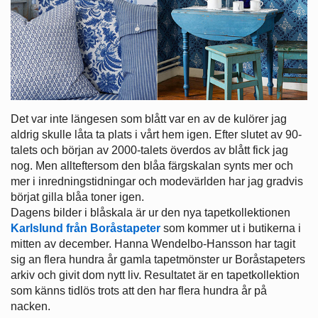
Det var inte längesen som blått var en av de kulörer jag
aldrig skulle låta ta plats i vårt hem igen. Efter slutet av 90-
talets och början av 2000-talets överdos av blått fick jag
nog. Men allteftersom den blåa färgskalan synts mer och
mer i inredningstidningar och modevärlden har jag gradvis
börjat gilla blåa toner igen.
Dagens bilder i blåskala är ur den nya tapetkollektionen
Karlslund från Boråstapeter
som kommer ut i butikerna i
mitten av december. Hanna Wendelbo-Hansson har tagit
sig an flera hundra år gamla tapetmönster ur Boråstapeters
arkiv och givit dom nytt liv. Resultatet är en tapetkollektion
som känns tidlös trots att den har flera hundra år på
nacken.