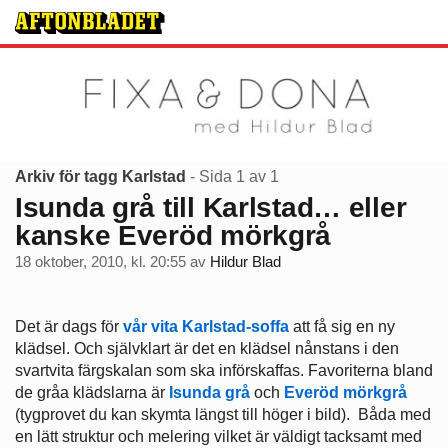
Arkiv för tagg Karlstad
- Sida 1 av 1
Isunda grå till Karlstad… eller
kanske Everöd mörkgrå
18 oktober, 2010, kl. 20:55
av
Hildur Blad
Det är dags för
vår vita Karlstad-soffa
att få sig en ny
klädsel. Och självklart är det en klädsel nånstans i den
svartvita färgskalan som ska införskaffas. Favoriterna bland
de gråa klädslarna är
Isunda grå
och
Everöd mörkgrå
(tygprovet du kan skymta längst till höger i bild). Båda med
en lätt struktur och melering vilket är väldigt tacksamt med