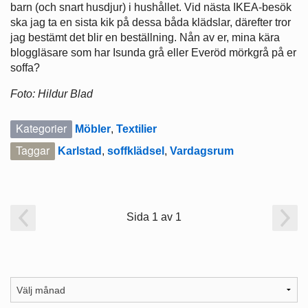
barn (och snart husdjur) i hushållet. Vid nästa IKEA-besök
ska jag ta en sista kik på dessa båda klädslar, därefter tror
jag bestämt det blir en beställning. Nån av er, mina kära
bloggläsare som har Isunda grå eller Everöd mörkgrå på er
soffa?
Foto: Hildur Blad
Kategorier
Möbler
,
Textilier
Taggar
Karlstad
,
soffklädsel
,
Vardagsrum
Sida 1 av 1