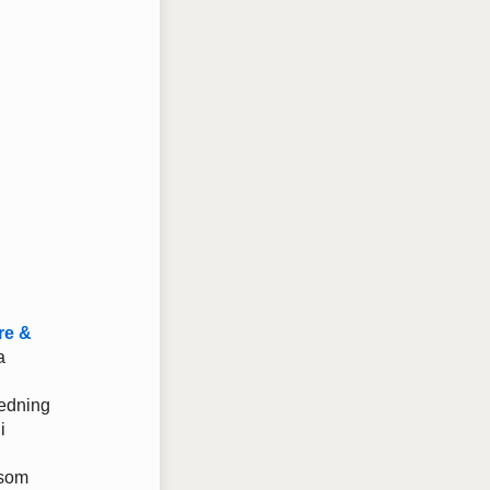
re &
a
redning
i
 som