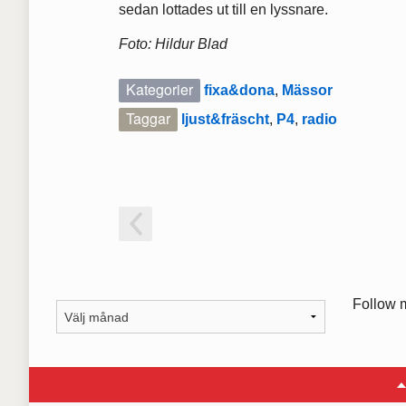
sedan lottades ut till en lyssnare.
Foto: Hildur Blad
Kategorier
fixa&dona
,
Mässor
Taggar
ljust&fräscht
,
P4
,
radio
Follow 