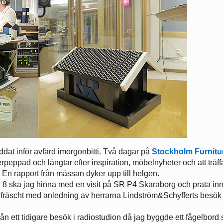
dat inför avfärd imorgonbitti. Två dagar på
Stockholm Furnitu
eppad och längtar efter inspiration, möbelnyheter och att träff
En rapport från mässan dyker upp till helgen.
n 8 ska jag hinna med en visit på SR P4 Skaraborg och prata in
 fräscht med anledning av herrarna Lindström&Schyfferts besök 
ån ett tidigare besök i radiostudion då jag byggde ett fågelbord