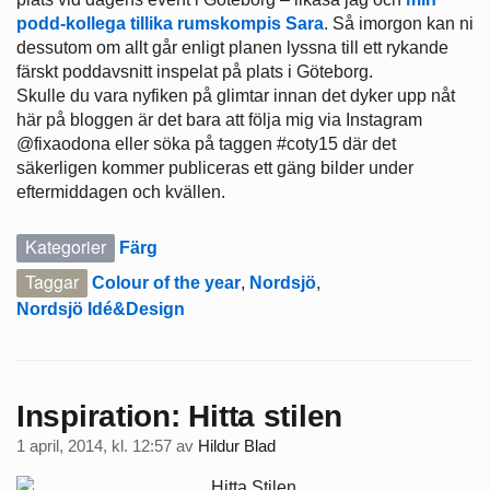
podd-kollega tillika rumskompis Sara
. Så imorgon kan ni
dessutom om allt går enligt planen lyssna till ett rykande
färskt poddavsnitt inspelat på plats i Göteborg.
Skulle du vara nyfiken på glimtar innan det dyker upp nåt
här på bloggen är det bara att följa mig via Instagram
@fixaodona eller söka på taggen #coty15 där det
säkerligen kommer publiceras ett gäng bilder under
eftermiddagen och kvällen.
Kategorier
Färg
Taggar
Colour of the year
,
Nordsjö
,
Nordsjö Idé&Design
Inspiration: Hitta stilen
1 april, 2014, kl. 12:57
av
Hildur Blad