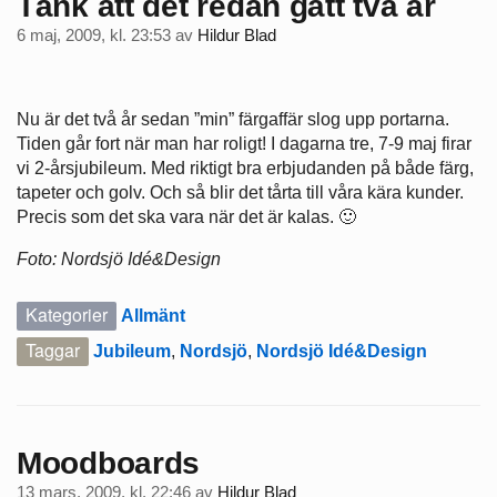
Tänk att det redan gått två år
6 maj, 2009, kl. 23:53
av
Hildur Blad
Nu är det två år sedan ”min” färgaffär slog upp portarna.
Tiden går fort när man har roligt! I dagarna tre, 7-9 maj firar
vi 2-årsjubileum. Med riktigt bra erbjudanden på både färg,
tapeter och golv. Och så blir det tårta till våra kära kunder.
Precis som det ska vara när det är kalas. 🙂
Foto: Nordsjö Idé&Design
Kategorier
Allmänt
Taggar
Jubileum
,
Nordsjö
,
Nordsjö Idé&Design
Moodboards
13 mars, 2009, kl. 22:46
av
Hildur Blad