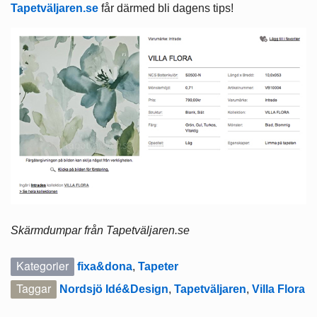
Tapetväljaren.se
får därmed bli dagens tips!
Skärmdumpar från Tapetväljaren.se
Kategorier
fixa&dona
,
Tapeter
Taggar
Nordsjö Idé&Design
,
Tapetväljaren
,
Villa Flora