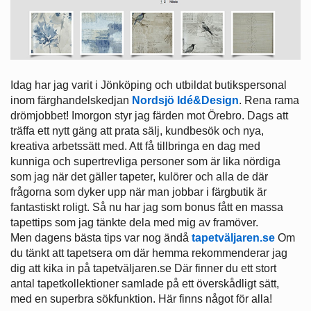
Idag har jag varit i Jönköping och utbildat butikspersonal
inom färghandelskedjan
Nordsjö Idé&Design
. Rena rama
drömjobbet! Imorgon styr jag färden mot Örebro. Dags att
träffa ett nytt gäng att prata sälj, kundbesök och nya,
kreativa arbetssätt med. Att få tillbringa en dag med
kunniga och supertrevliga personer som är lika nördiga
som jag när det gäller tapeter, kulörer och alla de där
frågorna som dyker upp när man jobbar i färgbutik är
fantastiskt roligt. Så nu har jag som bonus fått en massa
tapettips som jag tänkte dela med mig av framöver.
Men dagens bästa tips var nog ändå
tapetväljaren.se
Om
du tänkt att tapetsera om där hemma rekommenderar jag
dig att kika in på tapetväljaren.se Där finner du ett stort
antal tapetkollektioner samlade på ett överskådligt sätt,
med en superbra sökfunktion. Här finns något för alla!