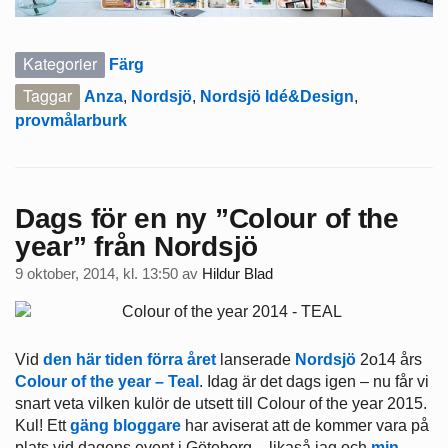
Kategorier
Färg
Taggar
Anza
,
Nordsjö
,
Nordsjö Idé&Design
,
provmålarburk
Dags för en ny ”Colour of the
year” från Nordsjö
9 oktober, 2014, kl. 13:50
av
Hildur Blad
Vid
den här tiden förra året
lanserade
Nordsjö
2o14 års
Colour of the year – Teal
. Idag är det dags igen – nu får vi
snart veta vilken kulör de utsett till Colour of the year 2015.
Kul! Ett
gäng
bloggare
har aviserat att de kommer vara på
plats vid dagens event i Göteborg – likaså jag och
min