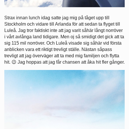
Strax innan lunch idag satte jag mig på tåget upp till
Stockholm och vidare till Arlanda för att sedan ta flyget till
Luleå. Jag tror faktiskt inte att jag varit såhär långt norröver
i vårt avlånga land tidigare. Men oj så smidigt det gick att ta
sig 115 mil norröver. Och Luleå visade sig såhär vid första
anblicken vara ett riktigt trevligt ställe. Nästan såpass
trevligt att jag överväger att ta med mig familjen och flytta
hit. 😉 Jag hoppas att jag får chansen att åka hit fler gånger.