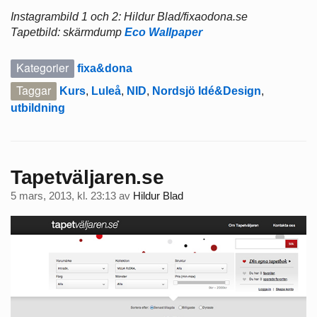
Instagrambild 1 och 2: Hildur Blad/fixaodona.se
Tapetbild: skärmdump
Eco Wallpaper
Kategorier
fixa&dona
Taggar
Kurs
,
Luleå
,
NID
,
Nordsjö Idé&Design
,
utbildning
Tapetväljaren.se
5 mars, 2013, kl. 23:13
av
Hildur Blad