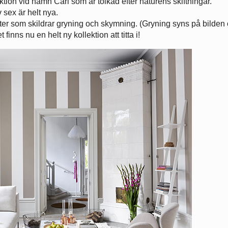
ktion vid namn Carl som är tolkad efter naturens skiftningar.
 sex är helt nya.
ter som skildrar gryning och skymning. (Gryning syns på bilden 
 finns nu en helt ny kollektion att titta i!