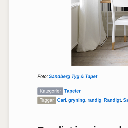
Foto:
Sandberg Tyg & Tapet
Kategorier
Tapeter
Taggar
Carl
,
gryning
,
randig
,
Randigt
,
S