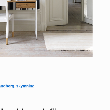
andberg
,
skymning