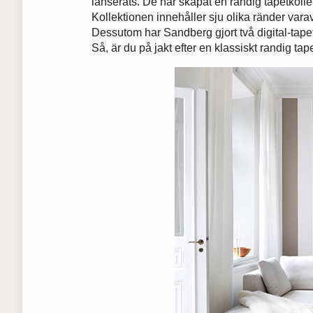
lanserats. De har skapat en randig tapetkolle
Kollektionen innehåller sju olika ränder varav
Dessutom har Sandberg gjort två digital-tape
Så, är du på jakt efter en klassiskt randig tapet