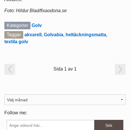
Foto: Hildur Blad/fixaodona.se
Kategorier
Golv
Taggar
akvarell
,
Golvabia
,
heltäckningsmatta
,
textila golv
Sida 1 av 1
Follow me: