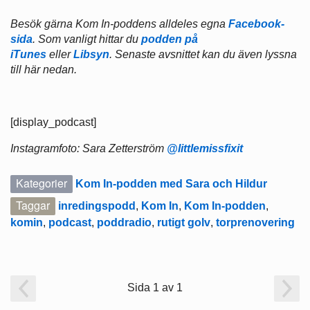
Besök gärna Kom In-poddens alldeles egna
Facebook-
sida
. Som vanligt hittar du
podden på
iTunes
eller
Libsyn
. Senaste avsnittet kan du även lyssna
till här nedan.
[display_podcast]
Instagramfoto: Sara Zetterström
@littlemissfixit
Kategorier
Kom In-podden med Sara och Hildur
Taggar
inredingspodd
,
Kom In
,
Kom In-podden
,
komin
,
podcast
,
poddradio
,
rutigt golv
,
torprenovering
Sida 1 av 1