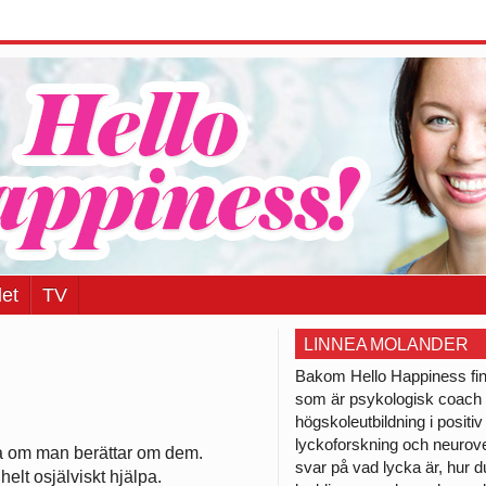
et
TV
LINNEA MOLANDER
Bakom Hello Happiness fi
som är psykologisk coac
högskoleutbildning i positiv
lyckoforskning och neurov
da om man berättar om dem.
svar på vad lycka är, hur 
helt osjälviskt hjälpa.