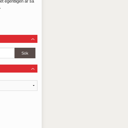
et egentligen är så
.