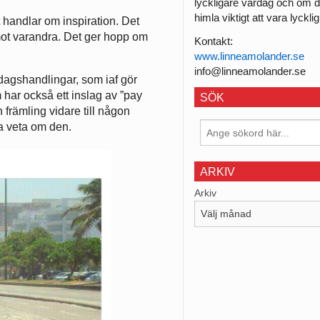
lyckligare vardag och om d
himla viktigt att vara lycklig
 handlar om inspiration. Det
 mot varandra. Det ger hopp om
Kontakt:
www.linneamolander.se
info@linneamolander.se
dagshandlingar, som iaf gör
har också ett inslag av ”pay
SÖK
n främling vidare till någon
a veta om den.
ARKIV
Arkiv