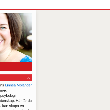
nns
Linnea Molander
h med
 psykologi,
etenskap. Här får du
du kan skapa en