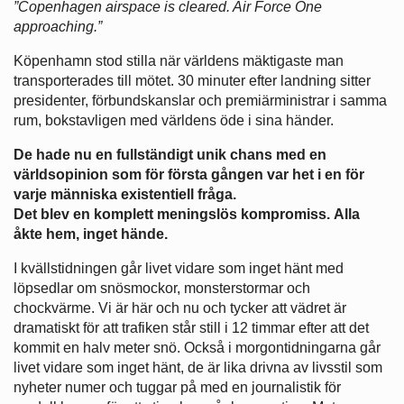
”Copenhagen airspace is cleared. Air Force One
approaching.”
Köpenhamn stod stilla när världens mäktigaste man
transporterades till mötet. 30 minuter efter landning sitter
presidenter, förbundskanslar och premiärministrar i samma
rum, bokstavligen med världens öde i sina händer.
De hade nu en fullständigt unik chans med en
världsopinion som för första gången var het i en för
varje människa existentiell fråga.
Det blev en komplett meningslös kompromiss. Alla
åkte hem, inget hände.
I kvällstidningen går livet vidare som inget hänt med
löpsedlar om snösmockor, monsterstormar och
chockvärme. Vi är här och nu och tycker att vädret är
dramatiskt för att trafiken står still i 12 timmar efter att det
kommit en halv meter snö. Också i morgontidningarna går
livet vidare som inget hänt, de är lika drivna av livsstil som
nyheter numer och tuggar på med en journalistik för