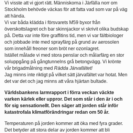
Vi visste att vi gjort rätt. Människorna i Järfälla norr om
Stockholm behövde väckas för att fatta vad som var på väg
att hända.
Vi var båda klädda i försvarets M59 byxor från
överskottslagret och bar skinnjackor vi skrivit olika budskap
på. Detta var inte före graffitins tid, men vi var fältbiologer
och jobbade inte med sprayfärg på grund av aerosolen
som innehåll freoner som bröt ner ozonlagret.
Istället målade vi med stora penslar och målarfärg en stor
soluppgång på gångtunnelns grå betongvägg. Vi krönte
vår brigadmålning med
Rädda Järvafältet!
Jag minns inte riktigt på vilket sätt järvafältet var hotat. Men
det var det och jag minns att våra hjärtan bultade.
Världsbankens larmrapport i förra veckan väckte
varken kärlek eller uppror. Det som står i den är i och
för sig sensationellt. Den säger att jorden står inför
katastrofala klimatförändringar redan om 50 år.
Temperaturen på jorden kommer att öka med fyra grader.
Det betyder att stora delar av jorden kommer att bli