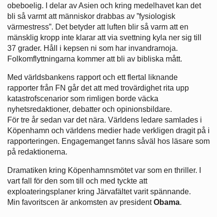
obeboelig. I delar av Asien och kring medelhavet kan det
bli så varmt att människor drabbas av ”fysiologisk
värmestress”. Det betyder att luften blir så varm att en
mänsklig kropp inte klarar att via svettning kyla ner sig till
37 grader. Håll i kepsen ni som har invandrarnoja.
Folkomflyttningarna kommer att bli av bibliska mått.
Med världsbankens rapport och ett flertal liknande
rapporter från FN går det att med trovärdighet rita upp
katastrofscenarior som rimligen borde väcka
nyhetsredaktioner, debatter och opinionsbildare.
För tre år sedan var det nära. Världens ledare samlades i
Köpenhamn och världens medier hade verkligen dragit på i
rapporteringen. Engagemanget fanns såväl hos läsare som
på redaktionerna.
Dramatiken kring Köpenhamnsmötet var som en thriller. I
vart fall för den som till och med tyckte att
exploateringsplaner kring Järvafältet varit spännande.
Min favoritscen är ankomsten av president
Obama
.