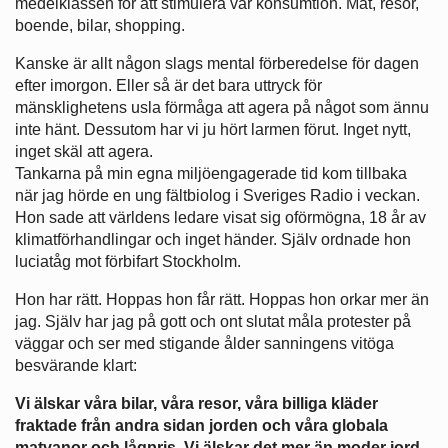
medelklassen för att stimulera vår konsumtion. Mat, resor,
boende, bilar, shopping.
Kanske är allt någon slags mental förberedelse för dagen
efter imorgon. Eller så är det bara uttryck för
mänsklighetens usla förmåga att agera på något som ännu
inte hänt. Dessutom har vi ju hört larmen förut. Inget nytt,
inget skäl att agera.
Tankarna på min egna miljöengagerade tid kom tillbaka
när jag hörde en ung fältbiolog i Sveriges Radio i veckan.
Hon sade att världens ledare visat sig oförmögna, 18 år av
klimatförhandlingar och inget händer. Själv ordnade hon
luciatåg mot förbifart Stockholm.
Hon har rätt. Hoppas hon får rätt. Hoppas hon orkar mer än
jag. Själv har jag på gott och ont slutat måla protester på
väggar och ser med stigande ålder sanningens vitöga
besvärande klart:
Vi älskar våra bilar, våra resor, våra billiga kläder
fraktade från andra sidan jorden och våra globala
matvanor och lågpris. Vi älskar det mer än moder jord