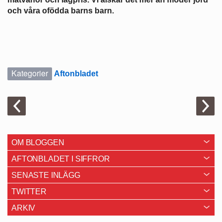
och våra ofödda barns barn.
Kategorier
Aftonbladet
OM BLOGGEN
AFTONBLADET I SIFFROR
SENASTE INLÄGG
TWITTER
ARKIV