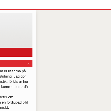
om kulisserna på
tidning. Jag gör
istik, förklarar hur
och kommenterar då
yheter om
 en fördjupad bild
miskt.