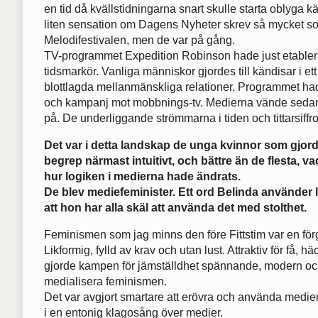
en tid då kvällstidningarna snart skulle starta oblyga 
liten sensation om Dagens Nyheter skrev så mycket s
Melodifestivalen, men de var på gång.
TV-programmet Expedition Robinson hade just etable
tidsmarkör. Vanliga människor gjordes till kändisar i et
blottlagda mellanmänskliga relationer. Programmet had
och kampanj mot mobbnings-tv. Medierna vände sedan 
på. De underliggande strömmarna i tiden och tittarsiffro
Det var i detta landskap de unga kvinnor som gjord
begrep närmast intuitivt, och bättre än de flesta,
hur logiken i medierna hade ändrats.
De blev mediefeminister. Ett ord Belinda använder li
att hon har alla skäl att använda det med stolthet.
Feminismen som jag minns den före Fittstim var en förg
Likformig, fylld av krav och utan lust. Attraktiv för få, 
gjorde kampen för jämställdhet spännande, modern och
medialisera feminismen.
Det var avgjort smartare att erövra och använda medie
i en entonig klagosång över medier.