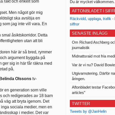
å rakt och enkelt som
Du är mycket välkommen.
AFTONBLADET I SIF
ågset. Men något gör mig
lötsligt ska avslöja en
Räckvidd, upplaga, trafik - 
 som jag inte vill vara. En
siffror
SENASTE INLÄGG
 smal åsiktskorridor. Detta
ffentligheten utan att bli
Om Richard Aschberg oc
journalistik
idoren här är så bred, rymmer
Midnattsraid mot fria med
or och argument byggda på
m ger sig in här får räkna med
Var är vi nu? David Bowie
petad på.
Utgivarnotering. Därför na
åringen.
Belinda Olssons
tv-
Aftonbladet testar Facebo
för en generation som ville
articles”
evs och redigerades av 18 barn
 på väg att bryta igenom. Det
TWITTER
ns inga sociala medier, men en
Tweets by @JanHelin
 kändisskap i medier. Det var