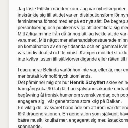
Jag läste Fittstim när den kom. Jag var nyhetsreporter
inskränkte sig till att det var en distributionsform för 
feministerna förstod medier på ett nytt sätt. De begrep 
personfixering och publikens vilja att identifiera sig me
Mitt ärliga minne från då är nog att jag tyckte att de va
vara med. Mitt något mer efterhandskonstruerade minne
en kombination av en ny tidsanda och en gammal kvin
vara individualist och feminist. Kampen mot det strukture
inte kväva lusten till självförverkligande eller rätten till i
I dag undrar Belinda varför hon inte var, eller är, mer 
mer brutalt kvinnoförtryck utomlands.
Det påminner mig om hur
Henrik Schyffert
skrev en he
framgångsrika 90-tal där han självrannsakande undrad
begåvning åt ironisk humor om svensk vardag och populär
engagera sig i vår generations stora krig på Balkan.
En viktig del av svaret handlade om att ironi var det e
föräldragenerationen. En generation som självgott hä
bättre musik, knullat mer, engagerat sig mer, åstadkommi
spännande.