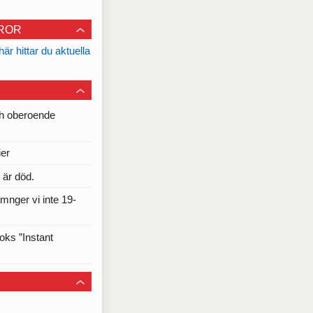
FROR
här hittar du aktuella
h oberoende
ier
 är död.
mnger vi inte 19-
oks ”Instant