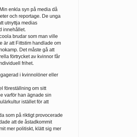
. Min enkla syn på media då
nyheter och reportage. De unga
att utnyttja medias
d innehållet.
r coola brudar som man ville
 är att Fittstim handlade om
nokamp. Det måste gå att
lla förtrycket av kvinnor får
ndividuell frihet.
engagerad i kvinnolöner eller
l föreställning om sitt
e varför han ägnade sin
kultur istället för att
nda som på riktigt provocerade
vdade att de åstadkommit
t mer politiskt, klätt sig mer