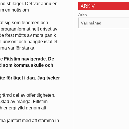
kändisbilagor. Det var ännu en
ARKIV
om en notis om
Arkiv
rat sig som fenomen och
t programformat helt drivet av
e först mötts av moralpanik
unisont och hängde istället
rna var för starka.
e Fittstim navigerade. De
 vad som komma skulle och
te förläget i dag. Jag tycker
rämd del av offentligheten.
häcklad av många. Fittstim
 energifylld genom att
rna jämfört med att stämma in