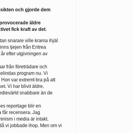
ansikten och gjorde dem
 provocerade äldre
ivet fick kraft av det.
an snarare ville krama ihjäl
nns tjejen från Eritrea
år efter utgivningen av
mar från företrädare och
Belindas program nu. Vi
 Hon var extremt bra på att
. Vi har blivit äldre.
medievärld snabbare än de
nes reportage blir en
 får recensera. Jag
inism i media är intakt.
n då vi jobbade ihop. Men om vi