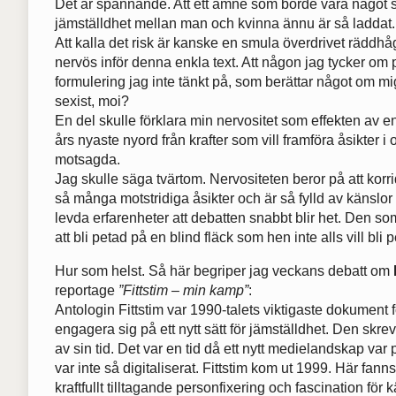
Det är spännande. Att ett ämne som borde vara något s
jämställdhet mellan man och kvinna ännu är så laddat.
Att kalla det risk är kanske en smula överdrivet räddh
nervös inför denna enkla text. Att någon jag tycker om p
formulering jag inte tänkt på, som berättar något om mig
sexist, moi?
En del skulle förklara min nervositet som effekten av en
års nyaste nyord från krafter som vill framföra åsikter i o
motsagda.
Jag skulle säga tvärtom. Nervositeten beror på att korr
så många motstridiga åsikter och är så fylld av känsl
levda erfarenheter att debatten snabbt blir het. Den so
att bli petad på en blind fläck som hen inte alls vill bli 
Hur som helst. Så här begriper jag veckans debatt om
reportage
”Fittstim – min kamp”
:
Antologin Fittstim var 1990-talets viktigaste dokument 
engagera sig på ett nytt sätt för jämställdhet. Den skr
av sin tid. Det var en tid då ett nytt medielandskap var
var inte så digitaliserat. Fittstim kom ut 1999. Här fan
kraftfullt tilltagande personfixering och fascination för