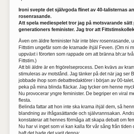
Ironi svepte det självgoda flinet av 40-talisternas 
rosenrasande.
Att spela mediespelet tror jag på motsvarande sätt
generationers feminister. Jag tror att Fittstimskollekt
Även om äldre feminister här inte blev rosenrasande, ut
Fittstim ungefär som de kramade ihjäl Feven. (Om ni mi
uppväxt i förorten som rappade om att bränna bh:ar två 
Fittstim.)
Att bli äldre är en frigörelseprocess. Den kvävs av kra
stimuleras av motstånd. Jag tänker på det när jag ser 
jobbade ihop som debattredaktörer i början av 00-talet.
peka på mina blinda fläckar. Jag tycker om henne mycket
Nu provocerar yngre feminister. De begriper en viral 
flesta.
Belinda fattar att hon inte ska krama ihjäl dem, så hen
blandning av ifrågasättande och självrannsakan. Andra
konstaterar att hennes förmåga att skapa debatt om fem
Nu har vi inget som vi kan kalla för vår sång från tide
haft det hade det varit denna: