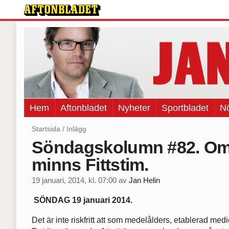
Hem
Aftonbladet
Nyheter
Sportbladet
Nö
Startsida
/
Inlägg
Söndagskolumn #82. Om 
minns Fittstim.
19 januari, 2014, kl. 07:00
av
Jan Helin
SÖNDAG 19 januari 2014.
Det är inte riskfritt att som medelålders, etablerad me