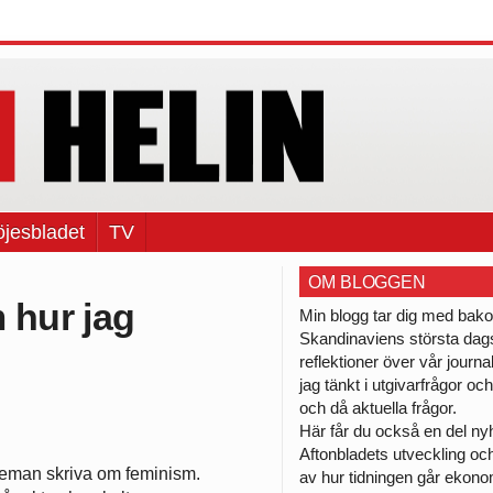
jesbladet
TV
OM BLOGGEN
hur jag
Min blogg tar dig med bak
Skandinaviens största dags
reflektioner över vår journal
jag tänkt i utgivarfrågor 
och då aktuella frågor.
Här får du också en del n
Aftonbladets utveckling och
dieman skriva om feminism.
av hur tidningen går ekono