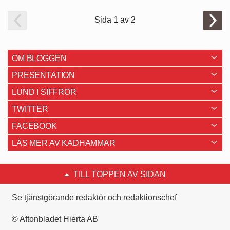
Sida 1 av 2
OM BLOGGEN
PRESENTATION
LUND I SIFFROR
TWITTER
FACEBOOK
LÄS MER AV KADHAMMAR
TILL TOPPEN AV SIDAN
Se tjänstgörande redaktör och redaktionschef
© Aftonbladet Hierta AB