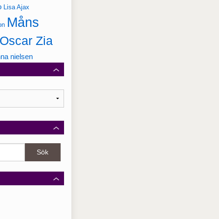
o
Lisa Ajax
Måns
on
Oscar Zia
na nielsen