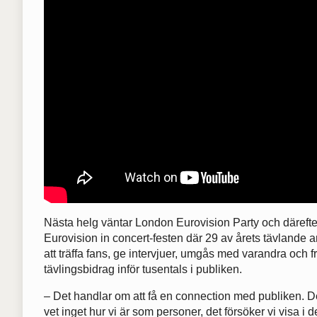
Nästa helg väntar London Eurovision Party och däreft
Eurovision in concert-festen där 29 av årets tävlande a
att träffa fans, ge intervjuer, umgås med varandra och fr
tävlingsbidrag inför tusentals i publiken.
– Det handlar om att få en connection med publiken. 
vet inget hur vi är som personer, det försöker vi visa i d