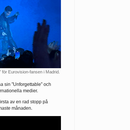
 för Eurovision-fansen i Madrid.
na sin ”Unforgettable” och
ernationella medier.
örsta av en rad stopp på
rmaste månaden.