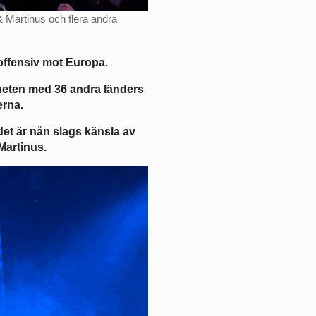
& Martinus och flera andra
offensiv mot Europa.
eten med 36 andra länders
erna.
det är nån slags känsla av
Martinus.