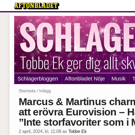
Schlagerbloggen
Aftonbladet Nöje
Musik
T
Startsida
/
Inlägg
Marcus & Martinus charm
att erövra Eurovision – H
”Inte storfavoriter som i 
2 april, 2024, kl. 11:08
av
Tobbe Ek