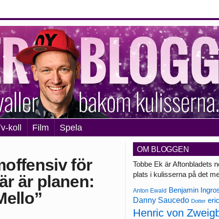
v-koll
Film
Spela
OM BLOGGEN
offensiv för
Tobbe Ek är Aftonbladets n
plats i kulisserna på det m
är är planen:
Benjamin Ingro
Anton Ewald
Mello”
Danny Saucedo
eri
Dotter
Henric von Zweig