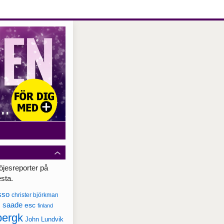
öjesreporter på
esta.
sso
christer björkman
c saade
esc
finland
bergk
John Lundvik