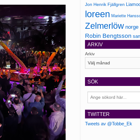
Jon Henrik Fjällgren
Liamo
loreen
Mariette Hanss
Zelmerlöw
norge
Robin Bengtsson
san
ARKIV
Arkiv
SÖK
TWITTER
Tweets av @Tobbe_Ek