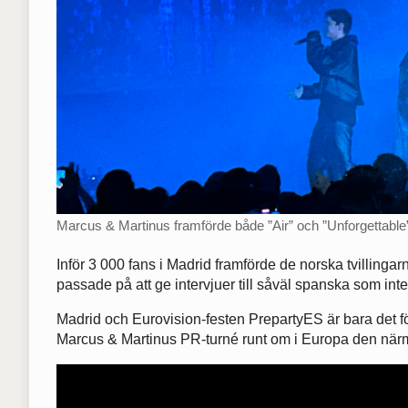
Marcus & Martinus framförde både ”Air” och ”Unforgettable”
Inför 3 000 fans i Madrid framförde de norska tvillingar
passade på att ge intervjuer till såväl spanska som int
Madrid och Eurovision-festen PrepartyES är bara det f
Marcus & Martinus PR-turné runt om i Europa den nä