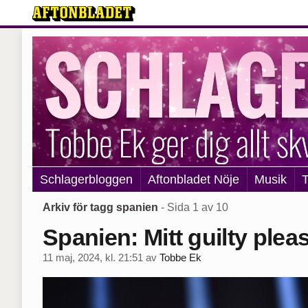
Schlagerbloggen
Aftonbladet Nöje
Musik
T
Arkiv för tagg spanien
- Sida 1 av 10
Spanien: Mitt guilty plea
11 maj, 2024, kl. 21:51
av
Tobbe Ek