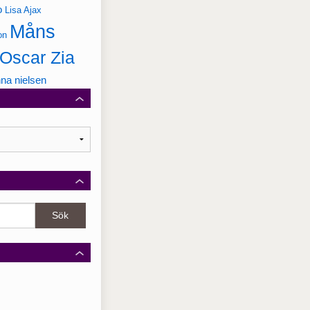
o
Lisa Ajax
Måns
on
Oscar Zia
na nielsen