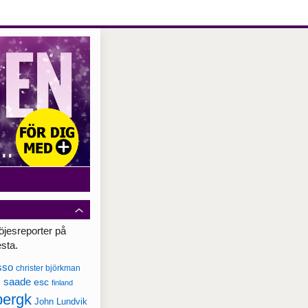
öjesreporter på
esta.
sso
christer björkman
c saade
esc
finland
bergk
John Lundvik