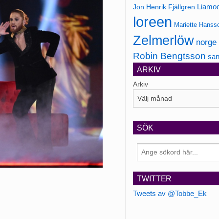
Jon Henrik Fjällgren
Liamo
loreen
Mariette Hanss
Zelmerlöw
norge
Robin Bengtsson
san
ARKIV
Arkiv
SÖK
TWITTER
Tweets av @Tobbe_Ek