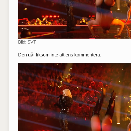
Bild: SVT
Den går liksom inte att ens kommentera.