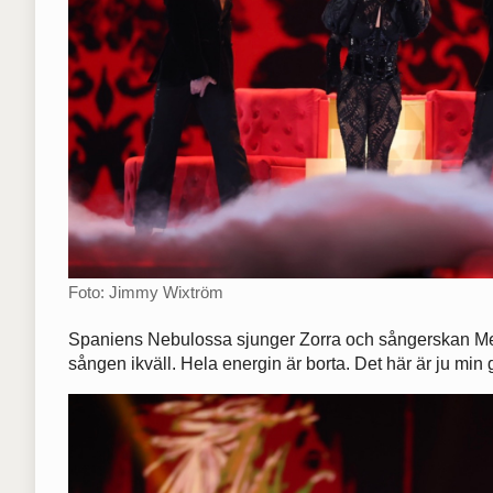
Foto: Jimmy Wixtröm
Spaniens Nebulossa sjunger Zorra och sångerskan Mery
sången ikväll. Hela energin är borta. Det här är ju min g