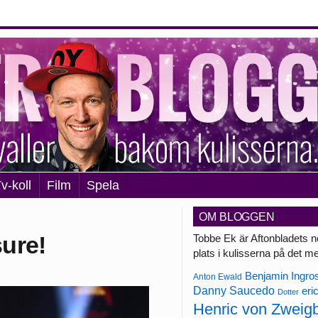
v-koll
Film
Spela
OM BLOGGEN
sure!
Tobbe Ek är Aftonbladets n
plats i kulisserna på det m
Benjamin Ingro
Anton Ewald
Danny Saucedo
eri
Dotter
Henric von Zweig