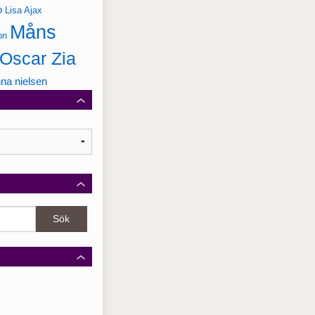
o
Lisa Ajax
Måns
on
Oscar Zia
na nielsen