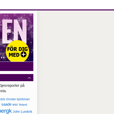
öjesreporter på
esta.
sso
christer björkman
c saade
esc
finland
bergk
John Lundvik