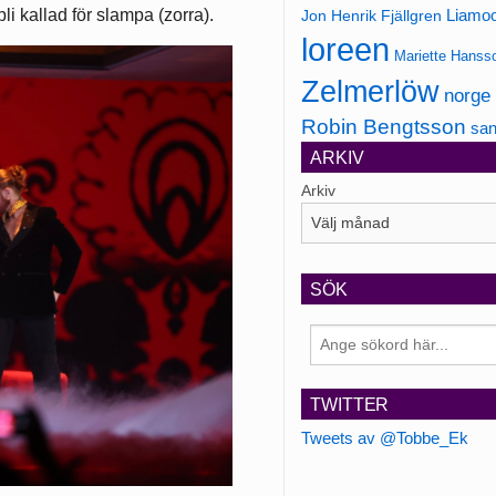
i kallad för slampa (zorra).
Jon Henrik Fjällgren
Liamo
loreen
Mariette Hanss
Zelmerlöw
norge
Robin Bengtsson
san
ARKIV
Arkiv
SÖK
TWITTER
Tweets av @Tobbe_Ek