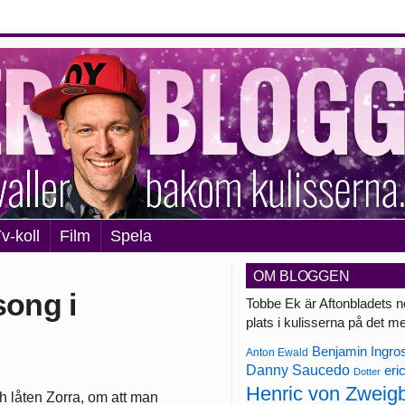
v-koll
Film
Spela
OM BLOGGEN
song i
Tobbe Ek är Aftonbladets n
plats i kulisserna på det m
Benjamin Ingro
Anton Ewald
Danny Saucedo
eri
Dotter
Henric von Zweig
h låten Zorra, om att man