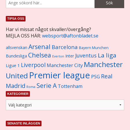
TIPSA OSS
Har vi missat något skvaller/övergång?
MEJLA OSS HÄR:
websport@aftonbladet.se
Arsenal
Barcelona
allsvenskan
Bayern Munchen
Chelsea
La liga
Juventus
Bundesliga
Inter
Everton
Manchester
Liverpool
Manchester City
Ligue 1
Premier league
United
Real
PSG
Serie A
Madrid
Tottenham
Roma
KATEGORIER
SENASTE INLÄGGEN