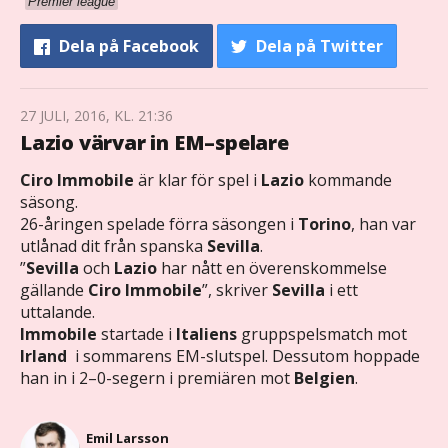
Premier league
Dela
på Facebook
Dela
på Twitter
27 JULI, 2016, KL. 21:36
Lazio värvar in EM–spelare
Ciro Immobile
är klar för spel i
Lazio
kommande
säsong.
26-åringen spelade förra säsongen i
Torino
, han var
utlånad dit från spanska
Sevilla
.
”
Sevilla
och
Lazio
har nått en överenskommelse
gällande
Ciro Immobile
”, skriver
Sevilla
i ett
uttalande.
Immobile
startade i
Italiens
gruppspelsmatch mot
Irland
i sommarens EM-slutspel. Dessutom hoppade
han in i 2–0-segern i premiären mot
Belgien
.
Emil Larsson