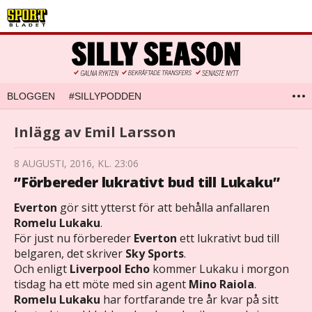
BLOGGEN
#SILLYPODDEN
Inlägg av Emil Larsson
8 AUGUSTI, 2016, KL. 23:06
”Förbereder lukrativt bud till Lukaku”
Everton
gör sitt ytterst för att behålla anfallaren
Romelu Lukaku
.
För just nu förbereder
Everton
ett lukrativt bud till
belgaren, det skriver
Sky Sports
.
Och enligt
Liverpool Echo
kommer Lukaku i morgon
tisdag ha ett möte med sin agent
Mino Raiola
.
Romelu Lukaku
har fortfarande tre år kvar på sitt