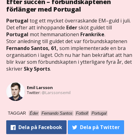
Efter succén – förbundskaptenen
förlänger med Portugal
Portugal
tog ett mycket överraskande EM–guld i juli.
Det efter att inhoppande
Eder
sköt guldet till
Portugal
mot hemmanationen
Frankrike
.
Stor anledning till guldet det var förbundskaptenen
Fernando Santos, 61,
som implementerade en bra
organisation i laget. Och nu har han bekräftat att han
blir kvar som förbundskapten i ytterligare fyra år, det
skriver
Sky Sports
.
Emil Larsson
Twitter:
@Larssonsemil
TAGGAR
Éder
Fernando Santos
Fotboll
Portugal
Dela
på Facebook
Dela
på Twitter