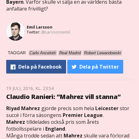
Bayern
. Varför skulle vi sälja en av världens bästa
anfallare frivilligt?
Emil Larsson
Twitter:
@Larssonsemil
TAGGAR
Carlo Ancelotti
Real Madrid
Robert Lewandowski
Dela
på Facebook
Dela
på Twitter
19 JULI, 2016, KL. 23:54
Claudio Ranieri: ”Mahrez vill stanna”
Riyad Mahrez
gjorde precis som hela
Leicester
stor
succé i förra säsongens
Premier League
.
Mahrez
tilldelades också pris som årets
fotbollsspelare i
England
.
Många trodde sedan att
Mahrez
skulle vara förlorad