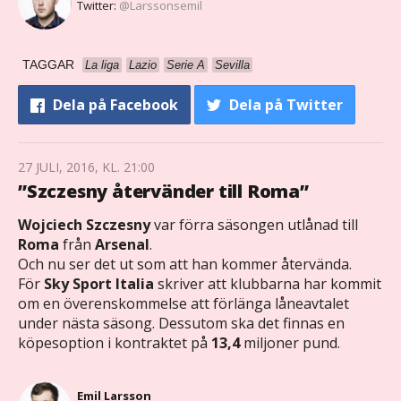
Twitter:
@Larssonsemil
TAGGAR
La liga
Lazio
Serie A
Sevilla
Dela
på Facebook
Dela
på Twitter
27 JULI, 2016, KL. 21:00
”Szczesny återvänder till Roma”
Wojciech Szczesny
var förra säsongen utlånad till
Roma
från
Arsenal
.
Och nu ser det ut som att han kommer återvända.
För
Sky Sport Italia
skriver att klubbarna har kommit
om en överenskommelse att förlänga låneavtalet
under nästa säsong. Dessutom ska det finnas en
köpesoption i kontraktet på
13,4
miljoner pund.
Emil Larsson