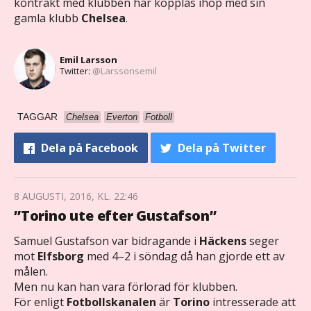
kontrakt med klubben har kopplas ihop med sin
gamla klubb
Chelsea
.
Emil Larsson
Twitter:
@Larssonsemil
TAGGAR
Chelsea
Everton
Fotboll
Dela
på Facebook
Dela
på Twitter
8 AUGUSTI, 2016, KL. 22:46
”Torino ute efter Gustafson”
Samuel Gustafson var bidragande i
Häckens
seger
mot
Elfsborg
med 4–2 i söndag då han gjorde ett av
målen.
Men nu kan han vara förlorad för klubben.
För enligt
Fotbollskanalen
är
Torino
intresserade att