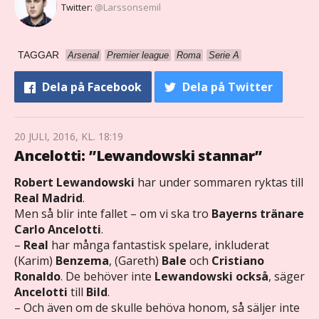
Twitter:
@Larssonsemil
TAGGAR
Arsenal
Premier league
Roma
Serie A
Dela
på Facebook
Dela
på Twitter
20 JULI, 2016, KL. 18:19
Ancelotti: ”Lewandowski stannar”
Robert Lewandowski
har under sommaren ryktas till
Real Madrid
.
Men så blir inte fallet – om vi ska tro
Bayerns tränare
Carlo Ancelotti
.
–
Real
har många fantastisk spelare, inkluderat
(Karim)
Benzema
, (Gareth)
Bale
och
Cristiano
Ronaldo
. De
behöver inte
Lewandowski också
, säger
Ancelotti
till
Bild
.
– Och även om de skulle behöva honom, så säljer inte