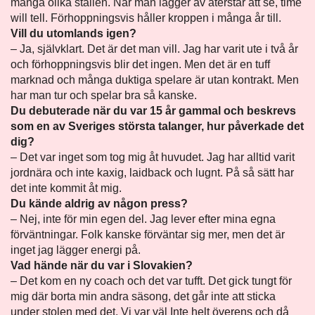
många olika ställen. När man lägger av återstår att se, time
will tell. Förhoppningsvis håller kroppen i många år till.
Vill du utomlands igen?
– Ja, självklart. Det är det man vill. Jag har varit ute i två år
och förhoppningsvis blir det ingen. Men det är en tuff
marknad och många duktiga spelare är utan kontrakt. Men
har man tur och spelar bra så kanske.
Du debuterade när du var 15 år gammal och beskrevs
som en av Sveriges största talanger, hur påverkade det
dig?
– Det var inget som tog mig åt huvudet. Jag har alltid varit
jordnära och inte kaxig, laidback och lugnt. På så sätt har
det inte kommit åt mig.
Du kände aldrig av någon press?
– Nej, inte för min egen del. Jag lever efter mina egna
förväntningar. Folk kanske förväntar sig mer, men det är
inget jag lägger energi på.
Vad hände när du var i Slovakien?
– Det kom en ny coach och det var tufft. Det gick tungt för
mig där borta min andra säsong, det går inte att sticka
under stolen med det. Vi var väl Inte helt överens och då