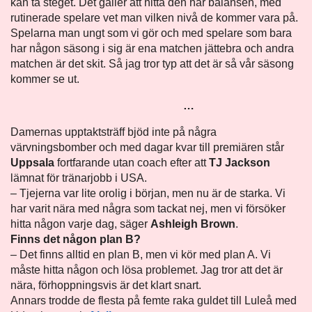
kan ta steget. Det gäller att hitta den här balansen, med
rutinerade spelare vet man vilken nivå de kommer vara på.
Spelarna man ungt som vi gör och med spelare som bara
har någon säsong i sig är ena matchen jättebra och andra
matchen är det skit. Så jag tror typ att det är så vår säsong
kommer se ut.
…
Damernas upptaktsträff bjöd inte på några
värvningsbomber och med dagar kvar till premiären står
Uppsala
fortfarande utan coach efter att
TJ Jackson
lämnat för tränarjobb i USA.
– Tjejerna var lite orolig i början, men nu är de starka. Vi
har varit nära med några som tackat nej, men vi försöker
hitta någon varje dag, säger
Ashleigh Brown
.
Finns det någon plan B?
– Det finns alltid en plan B, men vi kör med plan A. Vi
måste hitta någon och lösa problemet. Jag tror att det är
nära, förhoppningsvis är det klart snart.
Annars trodde de flesta på femte raka guldet till Luleå med