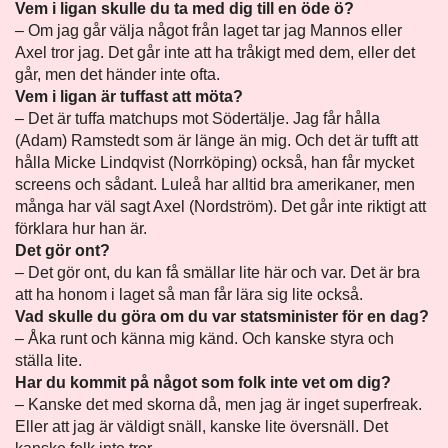
Vem i ligan skulle du ta med dig till en öde ö?
– Om jag går välja något från laget tar jag Mannos eller
Axel tror jag. Det går inte att ha tråkigt med dem, eller det
går, men det händer inte ofta.
Vem i ligan är tuffast att möta?
– Det är tuffa matchups mot Södertälje. Jag får hålla
(Adam) Ramstedt som är länge än mig. Och det är tufft att
hålla Micke Lindqvist (Norrköping) också, han får mycket
screens och sådant. Luleå har alltid bra amerikaner, men
många har väl sagt Axel (Nordström). Det går inte riktigt att
förklara hur han är.
Det gör ont?
– Det gör ont, du kan få smällar lite här och var. Det är bra
att ha honom i laget så man får lära sig lite också.
Vad skulle du göra om du var statsminister för en dag?
– Åka runt och känna mig känd. Och kanske styra och
ställa lite.
Har du kommit på något som folk inte vet om dig?
– Kanske det med skorna då, men jag är inget superfreak.
Eller att jag är väldigt snäll, kanske lite översnäll. Det