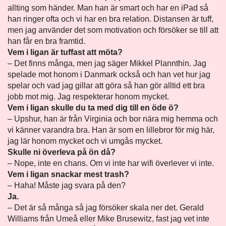
allting som händer. Man han är smart och har en iPad så
han ringer ofta och vi har en bra relation. Distansen är tuff,
men jag använder det som motivation och försöker se till att
han får en bra framtid.
Vem i ligan är tuffast att möta?
– Det finns många, men jag säger Mikkel Plannthin. Jag
spelade mot honom i Danmark också och han vet hur jag
spelar och vad jag gillar att göra så han gör alltid ett bra
jobb mot mig. Jag respekterar honom mycket.
Vem i ligan skulle du ta med dig till en öde ö?
– Upshur, han är från Virginia och bor nära mig hemma och
vi känner varandra bra. Han är som en lillebror för mig här,
jag lär honom mycket och vi umgås mycket.
Skulle ni överleva på ön då?
– Nope, inte en chans. Om vi inte har wifi överlever vi inte.
Vem i ligan snackar mest trash?
– Haha! Måste jag svara på den?
Ja.
– Det är så många så jag försöker skala ner det. Gerald
Williams från Umeå eller Mike Brusewitz, fast jag vet inte