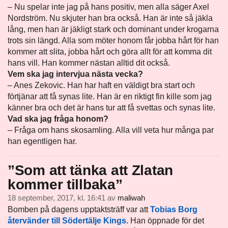
– Nu spelar inte jag på hans positiv, men alla säger Axel
Nordström. Nu skjuter han bra också. Han är inte så jäkla
lång, men han är jäkligt stark och dominant under krogarna
trots sin längd. Alla som möter honom får jobba hårt för han
kommer att slita, jobba hårt och göra allt för att komma dit
hans vill. Han kommer nästan alltid dit också.
Vem ska jag intervjua nästa vecka?
– Anes Zekovic. Han har haft en väldigt bra start och
förtjänar att få synas lite. Han är en riktigt fin kille som jag
känner bra och det är hans tur att få svettas och synas lite.
Vad ska jag fråga honom?
– Fråga om hans skosamling. Alla vill veta hur många par
han egentligen har.
”Som att tänka att Zlatan
kommer tillbaka”
18 september, 2017, kl. 16:41
av
maliwah
Bomben på dagens upptaktsträff var att
Tobias Borg
återvänder till
Södertälje Kings
.
Han öppnade för det