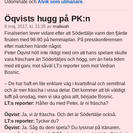
Udominate och
Alvik som utmanare.
Öqvists hugg på PK:n
8 maj, 2017, kl. 21:35
av
maliwah
Finalserien lever vidare efter att Södertälje vann den fjärde
finalen med 96-90 på hemmaplan. På presskonferensen
efter matchen hände något.
Peter Öqvist höll inte riktigt med om att hans spelare skulle
vara fräschare än Södertäljes och högg, om än hela tiden
med ett garv, mot såväl LT:s reporter som mot Vedran
Bosnic.
– De har haft en lite enklare väg i kvartsfinal och semifinal
och är mer fräscha i vissa delar. Det kommer att bli väldigt
tufft på onsdag, men vi ska göra allt, började Bosnic.
LT:s reporter:
Håller du med Peter, är ni fräscha?
Öqvist:
Ja, vi är fräscha. Och det är Södertälje också.
LT:s reporter:
Tycker du?
Öqvist:
Ja. Såg du dem spela? Du lyssnar på tränaren,