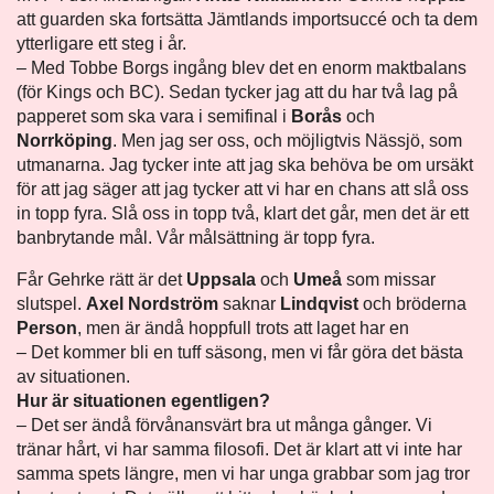
att guarden ska fortsätta Jämtlands importsuccé och ta dem
ytterligare ett steg i år.
– Med Tobbe Borgs ingång blev det en enorm maktbalans
(för Kings och BC). Sedan tycker jag att du har två lag på
papperet som ska vara i semifinal i
Borås
och
Norrköping
. Men jag ser oss, och möjligtvis Nässjö, som
utmanarna. Jag tycker inte att jag ska behöva be om ursäkt
för att jag säger att jag tycker att vi har en chans att slå oss
in topp fyra. Slå oss in topp två, klart det går, men det är ett
banbrytande mål. Vår målsättning är topp fyra.
Får Gehrke rätt är det
Uppsala
och
Umeå
som missar
slutspel.
Axel Nordström
saknar
Lindqvist
och bröderna
Person
, men är ändå hoppfull trots att laget har en
– Det kommer bli en tuff säsong, men vi får göra det bästa
av situationen.
Hur är situationen egentligen?
– Det ser ändå förvånansvärt bra ut många gånger. Vi
tränar hårt, vi har samma filosofi. Det är klart att vi inte har
samma spets längre, men vi har unga grabbar som jag tror