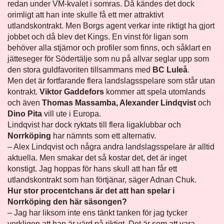
redan under VM-kvalet i somras. Då kändes det dock
orimligt att han inte skulle få ett mer attraktivt
utlandskontrakt. Men Borgs agent verkar inte riktigt ha gjort
jobbet och då blev det Kings. En vinst för ligan som
behöver alla stjärnor och profiler som finns, och såklart en
jätteseger för Södertälje som nu på allvar seglar upp som
den stora guldfavoriten tillsammans med
BC Luleå
.
Men det är fortfarande flera landslagsspelare som står utan
kontrakt.
Viktor Gaddefors
kommer att spela utomlands
och även
Thomas Massamba, Alexander Lindqvist
och
Dino Pita
vill ute i Europa.
Lindqvist har dock ryktats till flera ligaklubbar och
Norrköping
har nämnts som ett alternativ.
– Alex Lindqvist och några andra landslagsspelare är alltid
aktuella. Men smakar det så kostar det, det är inget
konstigt. Jag hoppas för hans skull att han får ett
utlandskontrakt som han förtjänar, säger Adnan Chuk.
Hur stor procentchans är det att han spelar i
Norrköping den här säsongen?
– Jag har liksom inte ens tänkt tanken för jag tycker
verkligen att han är värd på riktigt. Det är som att vara