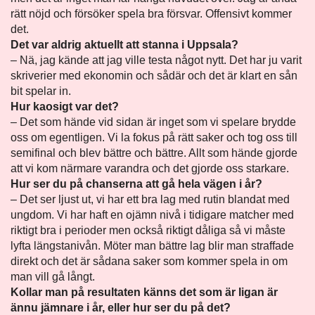
rätt nöjd och försöker spela bra försvar. Offensivt kommer
det.
Det var aldrig aktuellt att stanna i Uppsala?
– Nä, jag kände att jag ville testa något nytt. Det har ju varit
skriverier med ekonomin och sådär och det är klart en sån
bit spelar in.
Hur kaosigt var det?
– Det som hände vid sidan är inget som vi spelare brydde
oss om egentligen. Vi la fokus på rätt saker och tog oss till
semifinal och blev bättre och bättre. Allt som hände gjorde
att vi kom närmare varandra och det gjorde oss starkare.
Hur ser du på chanserna att gå hela vägen i år?
– Det ser ljust ut, vi har ett bra lag med rutin blandat med
ungdom. Vi har haft en ojämn nivå i tidigare matcher med
riktigt bra i perioder men också riktigt dåliga så vi måste
lyfta längstanivån. Möter man bättre lag blir man straffade
direkt och det är sådana saker som kommer spela in om
man vill gå långt.
Kollar man på resultaten känns det som är ligan är
ännu jämnare i år, eller hur ser du på det?