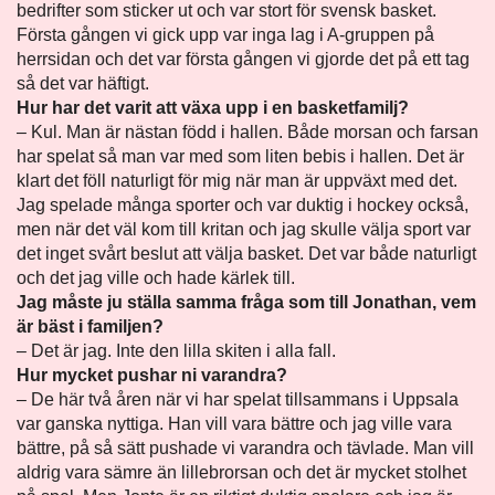
bedrifter som sticker ut och var stort för svensk basket.
Första gången vi gick upp var inga lag i A-gruppen på
herrsidan och det var första gången vi gjorde det på ett tag
så det var häftigt.
Hur har det varit att växa upp i en basketfamilj?
– Kul. Man är nästan född i hallen. Både morsan och farsan
har spelat så man var med som liten bebis i hallen. Det är
klart det föll naturligt för mig när man är uppväxt med det.
Jag spelade många sporter och var duktig i hockey också,
men när det väl kom till kritan och jag skulle välja sport var
det inget svårt beslut att välja basket. Det var både naturligt
och det jag ville och hade kärlek till.
Jag måste ju ställa samma fråga som till Jonathan, vem
är bäst i familjen?
– Det är jag. Inte den lilla skiten i alla fall.
Hur mycket pushar ni varandra?
– De här två åren när vi har spelat tillsammans i Uppsala
var ganska nyttiga. Han vill vara bättre och jag ville vara
bättre, på så sätt pushade vi varandra och tävlade. Man vill
aldrig vara sämre än lillebrorsan och det är mycket stolhet