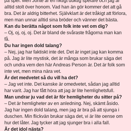
på spel. Men Jonte är en riktigt duktig spelare och jag är
alltid stolt över honom. Vad han än gör kommer det att gå
bra. Det är aldrig bitterhet. Självklart är det tråkigt att förlora,
men man unnar alltid sina bröder och vänner det bästa.
Kan du berätta något som folk inte vet om dig?
– Oj, oj, oj, oj. Det är bland de svåraste frågorna man kan
få.
Du har ingen dold talang?
– Nej, jag har faktiskt inte det. Det är inget jag kan komma
på. Jag är lite mystisk, det är många som brukar säga det
och undra vem den här Andreas Person är. Det är folk som
inte vet, men mina nära vet.
Är det medvetet så du vill ha det?
– Jag vet inte. Det kanske är omedvetet, sådan jag alltid
har varit. Jag har fått höra att jag är lite hemlighetsfull.
Man undrar ju vad det är för hemligheter du sitter på?
– Det är hemligheter av en anledning. Nej, skämt åsido.
Jag har ingen dold talang, men jag är bra på att sjunga i
duschen. Min flickvän brukar säga det, vi är lite oense om
hur det låter. Jag tycker att jag sjunger bra i alla fall.
Är det idol nästa?