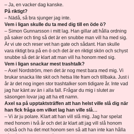
– Ja, en vacker dag kanske.
På riktigt?
– Nädå, så bra sjunger jag inte.
Vem i ligan skulle du ta med dig till en öde ö?
– Simon Gunnarsson i mitt lag. Han gillar att hålla ordning
på saker och ting så det är en snubbe man vill ha med sig.
Är vi ute och reser vet han gate och sådant. Han skulle
vara riktigt bra på en ö och det är en riktigt skön och schyst
snubbe så det är klart att man vill ha honom med sig.
Vem i ligan snackar mest trashtalk?
– Axel Nordström, men det är nog mest bara med mig. Vi
brukar snacka lite skit och hetsa lite fram och tillbaka. Just i
år är det nog ingen stor trashtalker som tidigare år. Inte vad
jag har känt av än i alla fall. Frågar du mig i slutet av
säsongen lovar jag att ha ett namn.
Axel sa på upptaktsträffen att han helst ville slå dig när
han fick fråga om vilket lag han ville slå…
– Vi är ju polare. Klart att han vill slå mig. Jag har spelat
med honom i två år och det är klart att jag vill slå honom
också och ha det mot honom sen så att han inte kan hålla