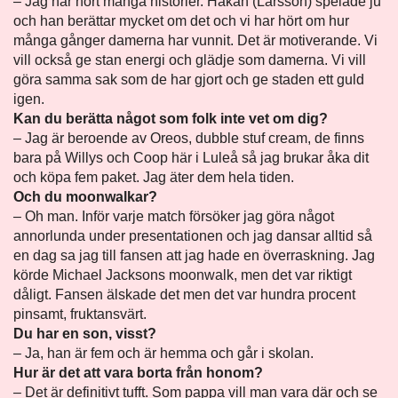
– Jag har hört många historier. Håkan (Larsson) spelade ju
och han berättar mycket om det och vi har hört om hur
många gånger damerna har vunnit. Det är motiverande. Vi
vill också ge stan energi och glädje som damerna. Vi vill
göra samma sak som de har gjort och ge staden ett guld
igen.
Kan du berätta något som folk inte vet om dig?
– Jag är beroende av Oreos, dubble stuf cream, de finns
bara på Willys och Coop här i Luleå så jag brukar åka dit
och köpa fem paket. Jag äter dem hela tiden.
Och du moonwalkar?
– Oh man. Inför varje match försöker jag göra något
annorlunda under presentationen och jag dansar alltid så
en dag sa jag till fansen att jag hade en överraskning. Jag
körde Michael Jacksons moonwalk, men det var riktigt
dåligt. Fansen älskade det men det var hundra procent
pinsamt, fruktansvärt.
Du har en son, visst?
– Ja, han är fem och är hemma och går i skolan.
Hur är det att vara borta från honom?
– Det är definitivt tufft. Som pappa vill man vara där och se