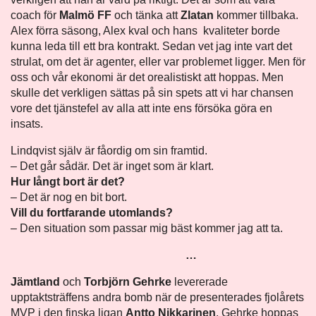
coach för
Malmö FF
och tänka att
Zlatan
kommer tillbaka.
Alex förra säsong, Alex kval och hans kvaliteter borde
kunna leda till ett bra kontrakt. Sedan vet jag inte vart det
strulat, om det är agenter, eller var problemet ligger. Men för
oss och vår ekonomi är det orealistiskt att hoppas. Men
skulle det verkligen sättas på sin spets att vi har chansen
vore det tjänstefel av alla att inte ens försöka göra en
insats.
Lindqvist själv är fåordig om sin framtid.
– Det går sådär. Det är inget som är klart.
Hur långt bort är det?
– Det är nog en bit bort.
Vill du fortfarande utomlands?
– Den situation som passar mig bäst kommer jag att ta.
…
Jämtland
och
Torbjörn Gehrke
levererade
upptaktsträffens andra bomb när de presenterades fjolårets
MVP i den finska ligan
Antto Nikkarinen
. Gehrke hoppas