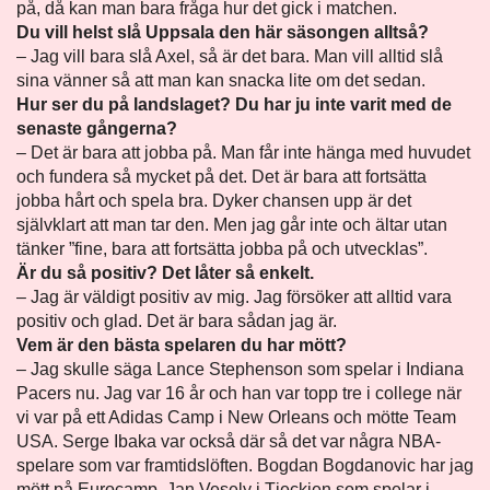
på, då kan man bara fråga hur det gick i matchen.
Du vill helst slå Uppsala den här säsongen alltså?
– Jag vill bara slå Axel, så är det bara. Man vill alltid slå
sina vänner så att man kan snacka lite om det sedan.
Hur ser du på landslaget? Du har ju inte varit med de
senaste gångerna?
– Det är bara att jobba på. Man får inte hänga med huvudet
och fundera så mycket på det. Det är bara att fortsätta
jobba hårt och spela bra. Dyker chansen upp är det
självklart att man tar den. Men jag går inte och ältar utan
tänker ”fine, bara att fortsätta jobba på och utvecklas”.
Är du så positiv? Det låter så enkelt.
– Jag är väldigt positiv av mig. Jag försöker att alltid vara
positiv och glad. Det är bara sådan jag är.
Vem är den bästa spelaren du har mött?
– Jag skulle säga Lance Stephenson som spelar i Indiana
Pacers nu. Jag var 16 år och han var topp tre i college när
vi var på ett Adidas Camp i New Orleans och mötte Team
USA. Serge Ibaka var också där så det var några NBA-
spelare som var framtidslöften. Bogdan Bogdanovic har jag
mött på Eurocamp. Jan Vesely i Tjeckien som spelar i