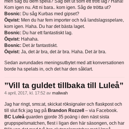
men såg du dem spela? Såg det ut som ett trött lag? Haha!
Kom igen nu. Att ni bara.. kom igen. Såg de trötta ut?
Bosnic:
Du såg Kurbas med gipset?
Öqvist:
Men du har fem importer och två landslagsspelare,
kom igen. Haha. Du har det bästa laget.
Bosnic:
Du har ett fantastiskt lag.
Öqvist:
Hahaha.
Bosnic:
Det är fantastiskt.
Öqvist:
Ja, det är bra, det är bra. Haha. Det är bra.
Sedan avrundades meningsutbytet med att konversationen
borde ha spelats in, och det har den såklart.
”Vill ta guldet tillbaka till Luleå”
4 april, 2017, kl. 17:52
av
maliwah
Jag har ringt, sms:at, skickat röksignaler och flaskpost och
till slut fick jag tag på
Brandon Rozzell
– via Facebook.
BC Luleå
-guarden gjorde 35 poäng i den näst sista
gruppspelsmatchen, flest i ligan den här säsongen, och har