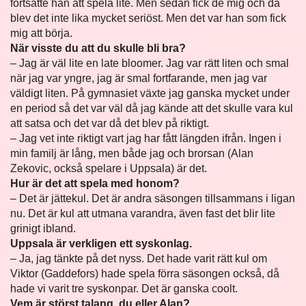
fortsatte han att spela lite. Men sedan fick de mig och då
blev det inte lika mycket seriöst. Men det var han som fick
mig att börja.
När visste du att du skulle bli bra?
– Jag är väl lite en late bloomer. Jag var rätt liten och smal
när jag var yngre, jag är smal fortfarande, men jag var
väldigt liten. På gymnasiet växte jag ganska mycket under
en period så det var väl då jag kände att det skulle vara kul
att satsa och det var då det blev på riktigt.
– Jag vet inte riktigt vart jag har fått längden ifrån. Ingen i
min familj är lång, men både jag och brorsan (Alan
Zekovic, också spelare i Uppsala) är det.
Hur är det att spela med honom?
– Det är jättekul. Det är andra säsongen tillsammans i ligan
nu. Det är kul att utmana varandra, även fast det blir lite
grinigt ibland.
Uppsala är verkligen ett syskonlag.
– Ja, jag tänkte på det nyss. Det hade varit rätt kul om
Viktor (Gaddefors) hade spela förra säsongen också, då
hade vi varit tre syskonpar. Det är ganska coolt.
Vem är störst talang, du eller Alan?