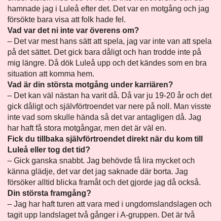
hamnade jag i Luleå efter det. Det var en motgång och jag
försökte bara visa att folk hade fel.
Vad var det ni inte var överens om?
– Det var mest hans sätt att spela, jag var inte van att spela
på det sättet. Det gick bara dåligt och han trodde inte på
mig längre. Då dök Luleå upp och det kändes som en bra
situation att komma hem.
Vad är din största motgång under karriären?
– Det kan väl nästan ha varit då. Då var ju 19-20 år och det
gick dåligt och självförtroendet var nere på noll. Man visste
inte vad som skulle hända så det var antagligen då. Jag
har haft få stora motgångar, men det är väl en.
Fick du tillbaka självförtroendet direkt när du kom till
Luleå eller tog det tid?
– Gick ganska snabbt. Jag behövde få lira mycket och
känna glädje, det var det jag saknade där borta. Jag
försöker alltid blicka framåt och det gjorde jag då också.
Din största framgång?
– Jag har haft turen att vara med i ungdomslandslagen och
tagit upp landslaget två gånger i A-gruppen. Det är två