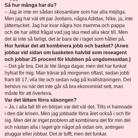
Så hur många har du?
– Jag är inte en sådan skosamlare som har alla möjliga.
Men jag har väl ett par Jordans, några Adidas, Nike, ja, inte
jättemycket. Jag har kvar några hos mamma och pappa
och de har alltid frågat vad jag ska med alla skor till. Men
det är inte så farligt, det är bara de i laget som håller på.
Hur funkar det att kombinera jobb och basket? (Anes
jobbar vid sidan om basketen halvtid som reseagent
och jobbar 25 procent för klubben på ungdomssidan.)
– Det går bra. Det är lite långa dagar, men det har funkat
hyfsat för mig. Man tränar på morgonen oftast, sedan jobb
fram till 17, vila lite och sedan iväg på kvällsträningen. Det
behövs nu när det inte går så bra ekonomiskt sett, man
måste för att överleva.
Var det lättare förra säsongen?
– Ja, i alla fall till en början var det väl det. Tills vi hamnade
i den där krisen. Men jag jobbade förra året också i och för
sig. Men det är inget problem att kombinera det för min del
och nästan alla i laget gör något på sidan om, antingen
pluggar eller jobbar. Det är tufft, men det funkar.