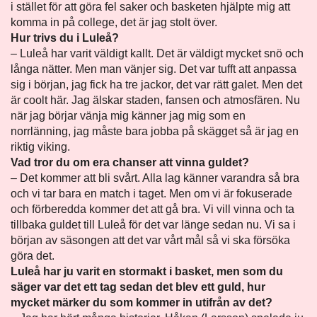
i stället för att göra fel saker och basketen hjälpte mig att
komma in på college, det är jag stolt över.
Hur trivs du i Luleå?
– Luleå har varit väldigt kallt. Det är väldigt mycket snö och
långa nätter. Men man vänjer sig. Det var tufft att anpassa
sig i början, jag fick ha tre jackor, det var rätt galet. Men det
är coolt här. Jag älskar staden, fansen och atmosfären. Nu
när jag börjar vänja mig känner jag mig som en
norrlänning, jag måste bara jobba på skägget så är jag en
riktig viking.
Vad tror du om era chanser att vinna guldet?
– Det kommer att bli svårt. Alla lag känner varandra så bra
och vi tar bara en match i taget. Men om vi är fokuserade
och förberedda kommer det att gå bra. Vi vill vinna och ta
tillbaka guldet till Luleå för det var länge sedan nu. Vi sa i
början av säsongen att det var vårt mål så vi ska försöka
göra det.
Luleå har ju varit en stormakt i basket, men som du
säger var det ett tag sedan det blev ett guld, hur
mycket märker du som kommer in utifrån av det?