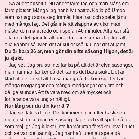
– Så är det absolut. Nu är det färre lag och man slåss om
färre platser. Många lag har blivit bättre. Kolla på Umeå
som har tagit stora steg framåt, hittat rätt och spelat jämt
med många lag. Det går inte att slappna av utan man
måste komma ut redo och spela i 40 minuter. Alla kan slå
alla och det går inte att bara ställa in skorna. Jag tror att
alla känner så. Men det är kul också, kul när det är jämt.
Du är bara 26 år, men gör din elfte säsong i ligan, det är
ju sjukt.
– Jag vet. Jag brukar inte tänka på att det är elva säsonger,
man när man tänker på det känns det bara sjukt. Det är
klart att det är kul att ha så många år bakom sig. Det är
många motgångar och många medgångar och bra och
dåliga stunder. Att få vara med om så mycket och
fortfarande vara ung är häftigt.
Hur lång ser du din karriär?
– Jag vet faktiskt inte. Det kommer en tid efter basketen,
men just nu tar man en säsong i taget och vill spela så bra
som möjligt. Jag blickar inte framåt utan försöker leva i nuet
och se vart det tar mig. Jag har haft turen att spela på