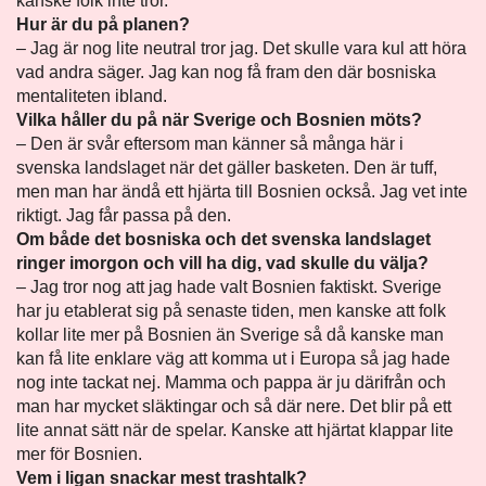
kanske folk inte tror.
Hur är du på planen?
– Jag är nog lite neutral tror jag. Det skulle vara kul att höra
vad andra säger. Jag kan nog få fram den där bosniska
mentaliteten ibland.
Vilka håller du på när Sverige och Bosnien möts?
– Den är svår eftersom man känner så många här i
svenska landslaget när det gäller basketen. Den är tuff,
men man har ändå ett hjärta till Bosnien också. Jag vet inte
riktigt. Jag får passa på den.
Om både det bosniska och det svenska landslaget
ringer imorgon och vill ha dig, vad skulle du välja?
– Jag tror nog att jag hade valt Bosnien faktiskt. Sverige
har ju etablerat sig på senaste tiden, men kanske att folk
kollar lite mer på Bosnien än Sverige så då kanske man
kan få lite enklare väg att komma ut i Europa så jag hade
nog inte tackat nej. Mamma och pappa är ju därifrån och
man har mycket släktingar och så där nere. Det blir på ett
lite annat sätt när de spelar. Kanske att hjärtat klappar lite
mer för Bosnien.
Vem i ligan snackar mest trashtalk?