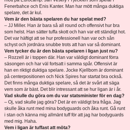
Fenerbahce och Enis Kanter. Man har mött många duktiga
spelare, det är kul.
Vem är den bästa spelaren du har spelat med?
– JJ Miller. Han är bara så all round och offensivt hur bra
som helst. Han sätter tuffa skott och han var ett ständigt hot.
Det var häftigt att se hur professionell han var och sån
schyst och jordnära snubbe trots att han var så dominant.
Vem tycker du är den bästa spelaren i ligan just nu?
– Rozzell är i toppen där. Han var väldigt dominant förra
säsongen och har väl fortsatt i samma spår. Offensivt är
han en riktigt duktiga spelare. Jocke Kjellbom är dominant
på centerpositionen och Nick Spires har startat bra också.
Det finns många duktiga spelare, så det är svårt att säga
vem som är bäst. Det blir intressant att se hur ligan är i år.
Vad skulle du göra om du var statsminister för en dag?
– Oj, vad skulle jag göra? Det är en väldigt bra fråga. Jag
skulle åka runt med mina bodyguards och åka runt. Gå runt
i stan och känna mig allmänt tuff för att jag har bodyguards
med mig. Haha.
Vem i ligan är tuffast att möta?