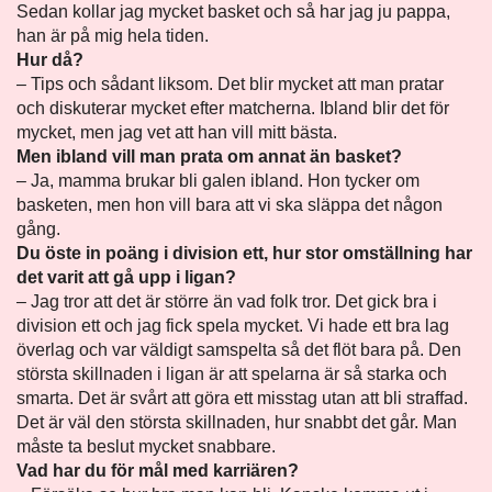
Sedan kollar jag mycket basket och så har jag ju pappa,
han är på mig hela tiden.
Hur då?
– Tips och sådant liksom. Det blir mycket att man pratar
och diskuterar mycket efter matcherna. Ibland blir det för
mycket, men jag vet att han vill mitt bästa.
Men ibland vill man prata om annat än basket?
– Ja, mamma brukar bli galen ibland. Hon tycker om
basketen, men hon vill bara att vi ska släppa det någon
gång.
Du öste in poäng i division ett, hur stor omställning har
det varit att gå upp i ligan?
– Jag tror att det är större än vad folk tror. Det gick bra i
division ett och jag fick spela mycket. Vi hade ett bra lag
överlag och var väldigt samspelta så det flöt bara på. Den
största skillnaden i ligan är att spelarna är så starka och
smarta. Det är svårt att göra ett misstag utan att bli straffad.
Det är väl den största skillnaden, hur snabbt det går. Man
måste ta beslut mycket snabbare.
Vad har du för mål med karriären?