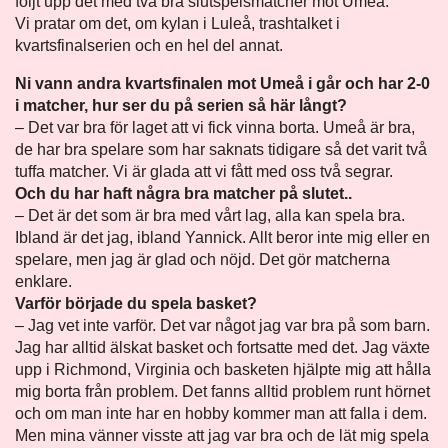
följt upp det med två bra slutspelsmatcher mot Umeå.
Vi pratar om det, om kylan i Luleå, trashtalket i
kvartsfinalserien och en hel del annat.
Ni vann andra kvartsfinalen mot Umeå i går och har 2-0
i matcher, hur ser du på serien så här långt?
– Det var bra för laget att vi fick vinna borta. Umeå är bra,
de har bra spelare som har saknats tidigare så det varit två
tuffa matcher. Vi är glada att vi fått med oss två segrar.
Och du har haft några bra matcher på slutet..
– Det är det som är bra med vårt lag, alla kan spela bra.
Ibland är det jag, ibland Yannick. Allt beror inte mig eller en
spelare, men jag är glad och nöjd. Det gör matcherna
enklare.
Varför började du spela basket?
– Jag vet inte varför. Det var något jag var bra på som barn.
Jag har alltid älskat basket och fortsatte med det. Jag växte
upp i Richmond, Virginia och basketen hjälpte mig att hålla
mig borta från problem. Det fanns alltid problem runt hörnet
och om man inte har en hobby kommer man att falla i dem.
Men mina vänner visste att jag var bra och de lät mig spela