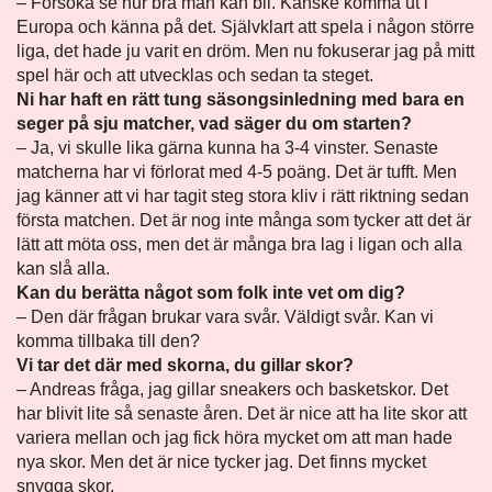
– Försöka se hur bra man kan bli. Kanske komma ut i
Europa och känna på det. Självklart att spela i någon större
liga, det hade ju varit en dröm. Men nu fokuserar jag på mitt
spel här och att utvecklas och sedan ta steget.
Ni har haft en rätt tung säsongsinledning med bara en
seger på sju matcher, vad säger du om starten?
– Ja, vi skulle lika gärna kunna ha 3-4 vinster. Senaste
matcherna har vi förlorat med 4-5 poäng. Det är tufft. Men
jag känner att vi har tagit steg stora kliv i rätt riktning sedan
första matchen. Det är nog inte många som tycker att det är
lätt att möta oss, men det är många bra lag i ligan och alla
kan slå alla.
Kan du berätta något som folk inte vet om dig?
– Den där frågan brukar vara svår. Väldigt svår. Kan vi
komma tillbaka till den?
Vi tar det där med skorna, du gillar skor?
– Andreas fråga, jag gillar sneakers och basketskor. Det
har blivit lite så senaste åren. Det är nice att ha lite skor att
variera mellan och jag fick höra mycket om att man hade
nya skor. Men det är nice tycker jag. Det finns mycket
snygga skor.