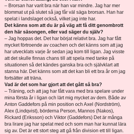
– Brorsan har varit bra när han var mindre. Jag har mer
blommat ut på slutet så jag får väl säga brorsan. Han har
spelat i landslaget också, vilket jag inte har.
Det känns som att du är på väg att få ditt genombrott
den här säsongen, eller vad säger du själv?
– Jag hoppas det. Det har börjat relativt bra. Jag har fått
mycket förtroende av coachen och det känns som att jag
har utvecklats varje år sedan jag kom till ligan. Jag visste
att det skulle finnas chans till att spela med tanke på
situationen så det kändes ganska bra och självklart att
stanna här. Det känns som att det kan bli ett bra år om jag
fortsätter att träna.
Vad är det som har gjort att det gått så bra?
– Träning, och att jag har fått vara med bra spelare under
mina första år i ligan och lärt mig mycket av dem. Både av
Anton Gaddefors på min position och Axel (Nordström),
Alex (Lindqvist), börderna Person, Mannos (Nakos),
Rickard (Eriksson) och Viktor (Gaddefors) Det är många
bra lirare jag har spelat med och som man har kunnat lära
sig av. Det är ett stort steg att gå från division ett till ligan.