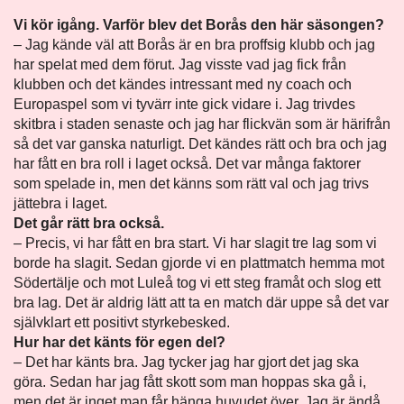
Vi kör igång. Varför blev det Borås den här säsongen?
– Jag kände väl att Borås är en bra proffsig klubb och jag
har spelat med dem förut. Jag visste vad jag fick från
klubben och det kändes intressant med ny coach och
Europaspel som vi tyvärr inte gick vidare i. Jag trivdes
skitbra i staden senaste och jag har flickvän som är härifrån
så det var ganska naturligt. Det kändes rätt och bra och jag
har fått en bra roll i laget också. Det var många faktorer
som spelade in, men det känns som rätt val och jag trivs
jättebra i laget.
Det går rätt bra också.
– Precis, vi har fått en bra start. Vi har slagit tre lag som vi
borde ha slagit. Sedan gjorde vi en plattmatch hemma mot
Södertälje och mot Luleå tog vi ett steg framåt och slog ett
bra lag. Det är aldrig lätt att ta en match där uppe så det var
självklart ett positivt styrkebesked.
Hur har det känts för egen del?
– Det har känts bra. Jag tycker jag har gjort det jag ska
göra. Sedan har jag fått skott som man hoppas ska gå i,
men det är inget man får hänga huvudet över. Jag är ändå