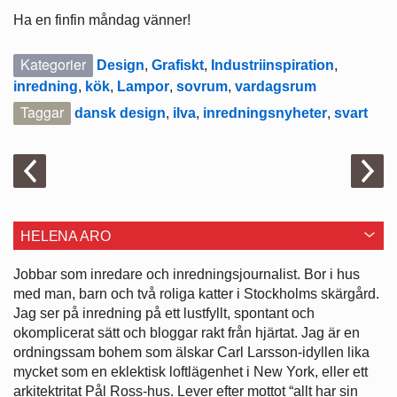
Ha en finfin måndag vänner!
Kategorier
Design
,
Grafiskt
,
Industriinspiration
,
inredning
,
kök
,
Lampor
,
sovrum
,
vardagsrum
Taggar
dansk design
,
ilva
,
inredningsnyheter
,
svart
HELENA ARO
Jobbar som inredare och ­inredningsjournalist. Bor i hus
med man, barn och två roliga katter i ­Stockholms skärgård.
Jag ser på ­inredning på ett lustfyllt, spontant och
okomplicerat sätt och bloggar rakt från hjärtat. Jag är en
ordningssam bohem som älskar Carl Larsson-idyllen lika
mycket som en eklektisk loftlägenhet i New York, eller ett
arkitektritat Pål Ross-hus. Lever efter mottot “allt har sin