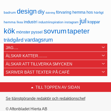
design
diy
förvaring
hemma hos
badrum
härligt
dukning
jul
industri
koppar
hemma
Ikea
industriinspiration
instagram
kök
sovrum
tapeter
mönster
pyssel
vardagsrum
trädgård
JAG….
ÄLSKAR KATTER…….
ÄLSKAR ATT TILLVERKA SMYCKEN
SKRIVER BÄST TEXTER PÅ CAFÉ
TILL TOPPEN AV SIDAN
Se tjänstgörande redaktör och redaktionschef
© Aftonbladet Hierta AB