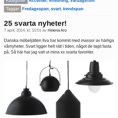
Kategorier
Accenter
,
inredning
,
vardagsrum
Taggar
Fredagsspan
,
svart
,
trendspan
25 svarta nyheter!
7 april, 2014, kl. 10:01
av
Helena Aro
Danska möbeljätten Ilva har kommit med massor av härliga
vårnyheter. Svart ligger helt rätt i tiden, något de tagit fasta
på. Så här har jag valt ut mina xx svarta favoriter.