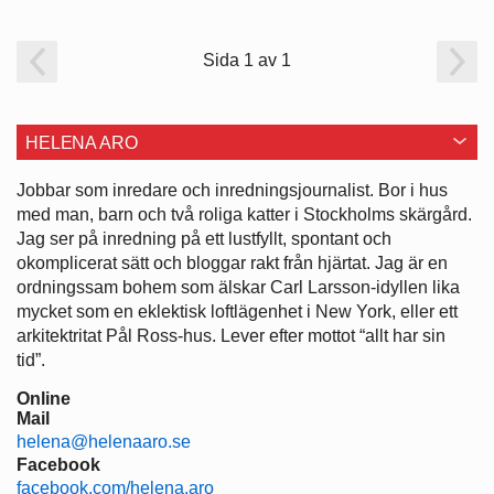
Sida 1 av 1
HELENA ARO
Jobbar som inredare och ­inredningsjournalist. Bor i hus
med man, barn och två roliga katter i ­Stockholms skärgård.
Jag ser på ­inredning på ett lustfyllt, spontant och
okomplicerat sätt och bloggar rakt från hjärtat. Jag är en
ordningssam bohem som älskar Carl Larsson-idyllen lika
mycket som en eklektisk loftlägenhet i New York, eller ett
arkitektritat Pål Ross-hus. Lever efter mottot “allt har sin
tid”.
Online
Mail
helena@helenaaro.se
Facebook
facebook.com/helena.aro