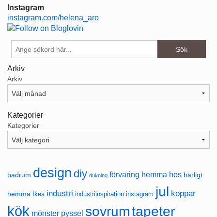
Instagram
instagram.com/helena_aro
Arkiv
Arkiv
Kategorier
Kategorier
design
diy
förvaring
hemma hos
badrum
härligt
dukning
jul
industri
koppar
hemma
Ikea
industriinspiration
instagram
kök
sovrum
tapeter
mönster
pyssel