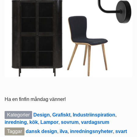
Ha en finfin måndag vänner!
Kategorier
Design
,
Grafiskt
,
Industriinspiration
,
inredning
,
kök
,
Lampor
,
sovrum
,
vardagsrum
Taggar
dansk design
,
ilva
,
inredningsnyheter
,
svart