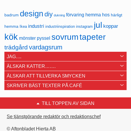
design
diy
förvaring
hemma hos
badrum
härligt
dukning
jul
industri
koppar
hemma
Ikea
industriinspiration
instagram
kök
sovrum
tapeter
mönster
pyssel
vardagsrum
trädgård
JAG….
ÄLSKAR KATTER…….
ÄLSKAR ATT TILLVERKA SMYCKEN
SKRIVER BÄST TEXTER PÅ CAFÉ
TILL TOPPEN AV SIDAN
Se tjänstgörande redaktör och redaktionschef
© Aftonbladet Hierta AB