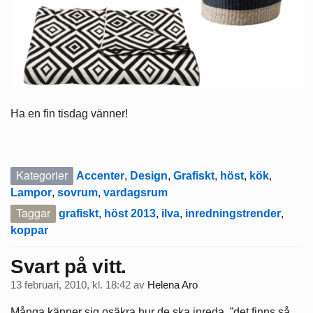
Ha en fin tisdag vänner!
Kategorier
Accenter
,
Design
,
Grafiskt
,
höst
,
kök
,
Lampor
,
sovrum
,
vardagsrum
Taggar
grafiskt
,
höst 2013
,
ilva
,
inredningstrender
,
koppar
Svart på vitt.
13 februari, 2010, kl. 18:42
av
Helena Aro
Många känner sig osäkra hur de ska inreda, ”det finns så