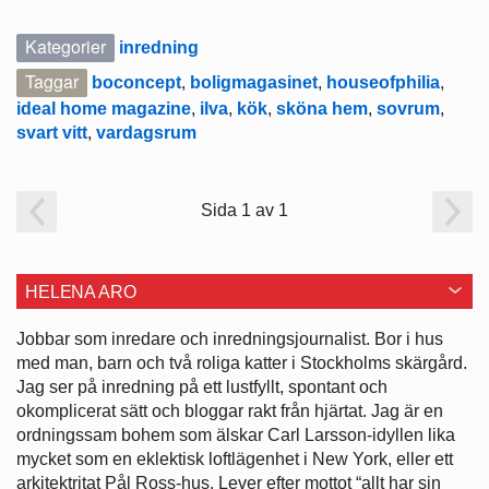
Kategorier
inredning
Taggar
boconcept
,
boligmagasinet
,
houseofphilia
,
ideal home magazine
,
ilva
,
kök
,
sköna hem
,
sovrum
,
svart vitt
,
vardagsrum
Sida 1 av 1
HELENA ARO
Jobbar som inredare och ­inredningsjournalist. Bor i hus
med man, barn och två roliga katter i ­Stockholms skärgård.
Jag ser på ­inredning på ett lustfyllt, spontant och
okomplicerat sätt och bloggar rakt från hjärtat. Jag är en
ordningssam bohem som älskar Carl Larsson-idyllen lika
mycket som en eklektisk loftlägenhet i New York, eller ett
arkitektritat Pål Ross-hus. Lever efter mottot “allt har sin