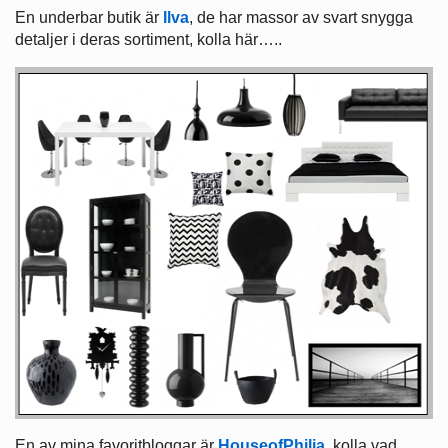
En underbar butik är
Ilva
, de har massor av svart snygga
detaljer i deras sortiment, kolla här…..
En av mina favoritbloggar är
HouseofPhilia
, kolla vad