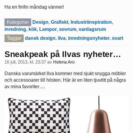
Ha en finfin måndag vänner!
Kategorier
Design
,
Grafiskt
,
Industriinspiration
,
inredning
,
kök
,
Lampor
,
sovrum
,
vardagsrum
Taggar
dansk design
,
ilva
,
inredningsnyheter
,
svart
Sneakpeak på Ilvas nyheter…
16 juli, 2013, kl. 23:37
av
Helena Aro
Danska varumärket Ilva kommer med sjukt snygga möbler
och accessoarer till hösten. Här är en liten tjuvtitt på några
av mina favoriter….