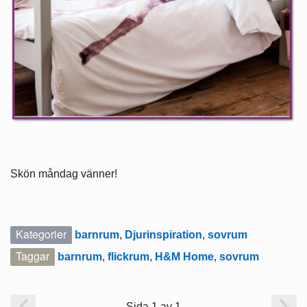
Skön måndag vänner!
Kategorier
barnrum
,
Djurinspiration
,
sovrum
Taggar
barnrum
,
flickrum
,
H&M Home
,
sovrum
Sida 1 av 1