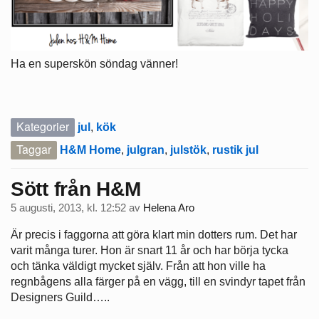
Ha en superskön söndag vänner!
Kategorier
jul
,
kök
Taggar
H&M Home
,
julgran
,
julstök
,
rustik jul
Sött från H&M
5 augusti, 2013, kl. 12:52
av
Helena Aro
Är precis i faggorna att göra klart min dotters rum. Det har
varit många turer. Hon är snart 11 år och har börja tycka
och tänka väldigt mycket själv. Från att hon ville ha
regnbågens alla färger på en vägg, till en svindyr tapet från
Designers Guild…..