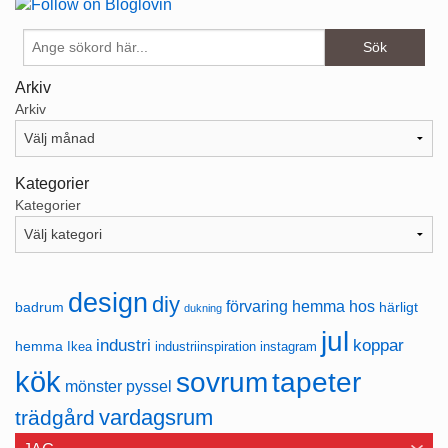
Arkiv
Arkiv
Kategorier
Kategorier
design
diy
förvaring
hemma hos
badrum
härligt
dukning
jul
industri
koppar
hemma
Ikea
industriinspiration
instagram
kök
sovrum
tapeter
mönster
pyssel
vardagsrum
trädgård