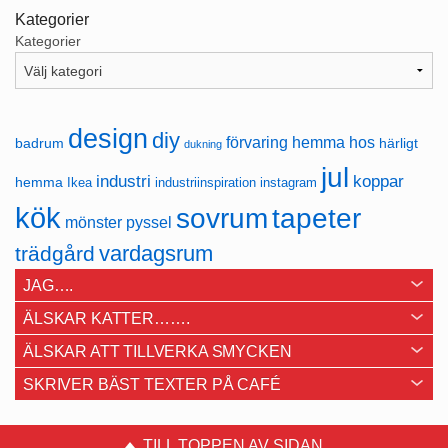
Kategorier
Kategorier
design
diy
förvaring
hemma hos
badrum
härligt
dukning
jul
industri
koppar
hemma
Ikea
industriinspiration
instagram
kök
sovrum
tapeter
mönster
pyssel
vardagsrum
trädgård
JAG….
ÄLSKAR KATTER…….
ÄLSKAR ATT TILLVERKA SMYCKEN
SKRIVER BÄST TEXTER PÅ CAFÉ
TILL TOPPEN AV SIDAN