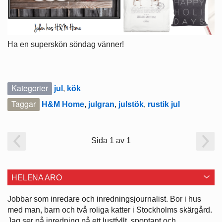
Ha en superskön söndag vänner!
Kategorier
jul
,
kök
Taggar
H&M Home
,
julgran
,
julstök
,
rustik jul
Sida 1 av 1
HELENA ARO
Jobbar som inredare och ­inredningsjournalist. Bor i hus
med man, barn och två roliga katter i ­Stockholms skärgård.
Jag ser på ­inredning på ett lustfyllt, spontant och