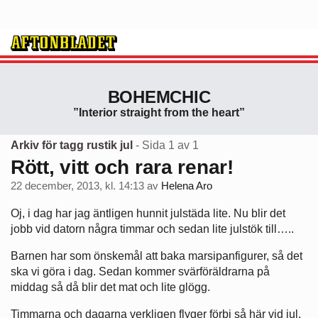
BOHEMCHIC
”Interior straight from the heart”
Arkiv för tagg rustik jul
- Sida 1 av 1
Rött, vitt och rara renar!
22 december, 2013, kl. 14:13
av
Helena Aro
Oj, i dag har jag äntligen hunnit julstäda lite. Nu blir det
jobb vid datorn några timmar och sedan lite julstök till…..
Barnen har som önskemål att baka marsipanfigurer, så det
ska vi göra i dag. Sedan kommer svärföräldrarna på
middag så då blir det mat och lite glögg.
Timmarna och dagarna verkligen flyger förbi så här vid jul,