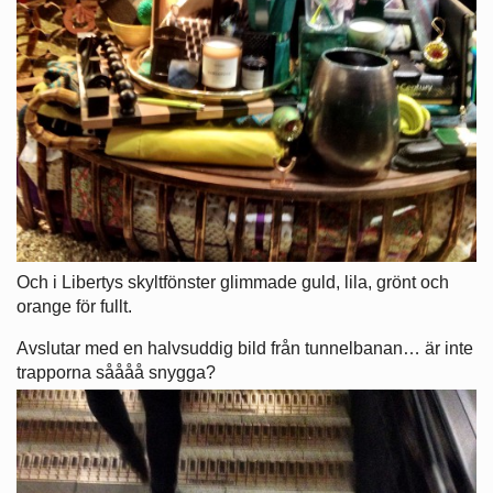
Och i Libertys skyltfönster glimmade guld, lila, grönt och
orange för fullt.
Avslutar med en halvsuddig bild från tunnelbanan… är inte
trapporna såååå snygga?