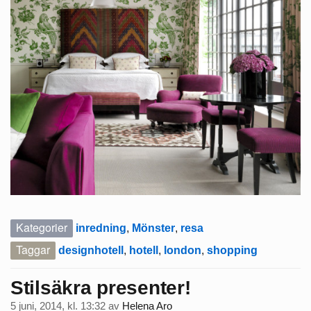
Kategorier
inredning
,
Mönster
,
resa
Taggar
designhotell
,
hotell
,
london
,
shopping
Stilsäkra presenter!
5 juni, 2014, kl. 13:32
av
Helena Aro