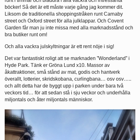
runt i timmar och bläddra i alla vackra och intressanta
böcker! Så det är ett måste varje gång jag kommer dit.
Liksom de traditionella shoppingstråken runt Carnaby
street och Oxford street för alla julklappar. Och Covent
Garden får man ju inte missa med alla marknadsstånd och
bra butiker runt om!
Och alla vackra julskyltningar är ett rent nöje i sig!
Det var fantastiskt roligt att se marknaden ”Wonderland” i
Hyde Park. Tänk er Gröna Lund x10. Massor av
åkattraktioner, små stånd av mat, godis och hantverk
överallt, lotterier, skridskobana, curlingbana… osv osv…..
och allt detta har de byggt upp i parken under bara två
veckors tid… för att sedan stå i sju veckor och underhålla
miljontals och åter miljontals människor.