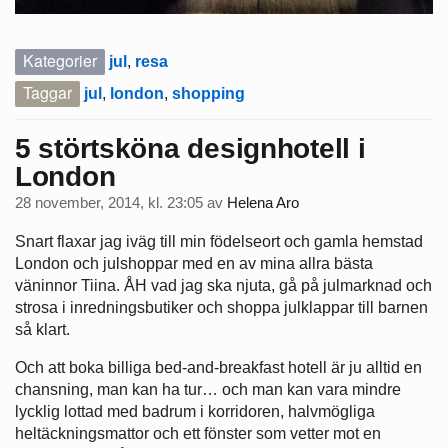
Kategorier
jul
,
resa
Taggar
jul
,
london
,
shopping
5 störtsköna designhotell i
London
28 november, 2014, kl. 23:05
av
Helena Aro
Snart flaxar jag iväg till min födelseort och gamla hemstad
London och julshoppar med en av mina allra bästa
väninnor Tiina. ÅH vad jag ska njuta, gå på julmarknad och
strosa i inredningsbutiker och shoppa julklappar till barnen
så klart.
Och att boka billiga bed-and-breakfast hotell är ju alltid en
chansning, man kan ha tur… och man kan vara mindre
lycklig lottad med badrum i korridoren, halvmögliga
heltäckningsmattor och ett fönster som vetter mot en