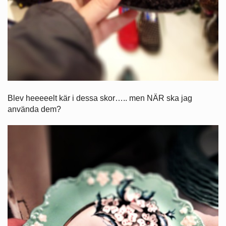
Blev heeeeelt kär i dessa skor….. men NÄR ska jag
använda dem?