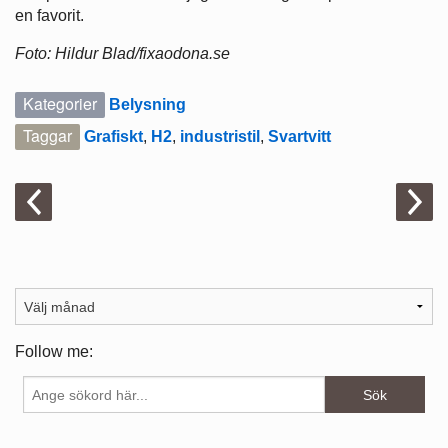
en favorit.
Foto: Hildur Blad/fixaodona.se
Kategorier
Belysning
Taggar
Grafiskt
,
H2
,
industristil
,
Svartvitt
Follow me: