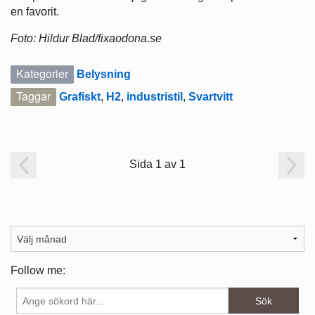
en favorit.
Foto: Hildur Blad/fixaodona.se
Kategorier
Belysning
Taggar
Grafiskt
,
H2
,
industristil
,
Svartvitt
Sida 1 av 1
Follow me: