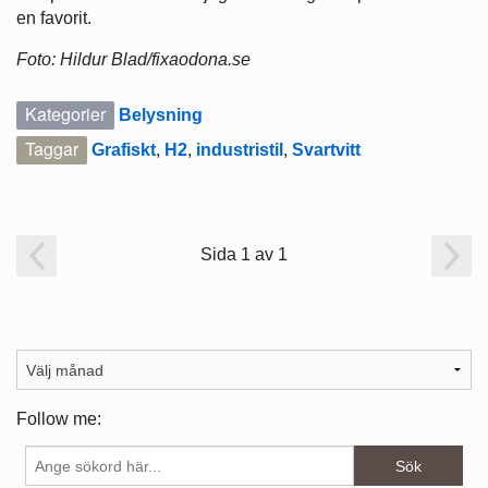
en favorit.
Foto: Hildur Blad/fixaodona.se
Kategorier
Belysning
Taggar
Grafiskt
,
H2
,
industristil
,
Svartvitt
Sida 1 av 1
Follow me: