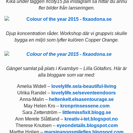
Kika under taggen #coty15 på instagram så hittar du ännu
fler bilder från lanseringen.
Djup koncentration råder. Workshop där vi gruppvis skulle
bygga en miljö som lyfter kulören Copper Orange.
Gänget samlat på plats i Kvarnbyn – Lilla Götafors. Här är
alla bloggare som var med:
Amelia Widell –
lovelylife.se/a-beautiful-living
Ulrika Randel –
lovelylife.se/seventeendoors
Anna-Malin
–
heltenkelt.elsasentourage.se
May Helen Kro –
kronprinsessene.com
Sara Zetterström –
littlemissfixit.blogg.se
Ann Merete Slåttland –
kreativ-i-tet.blogspot.no
Therese Knutsen –
eyeondetails.blogspot.com
Marthe Holien –
marsipanogsmilefjes.blogspot.com