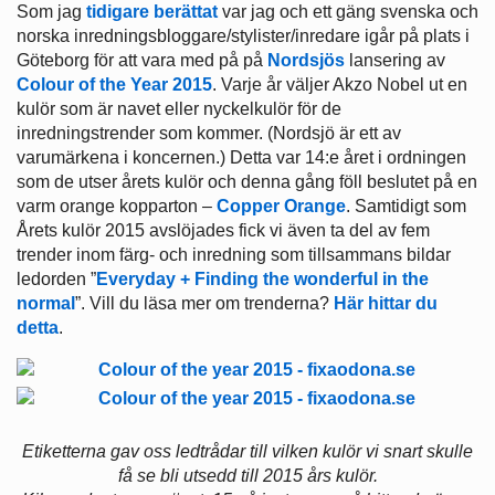
Som jag
tidigare
berättat
var jag och ett gäng svenska och
norska inredningsbloggare/stylister/inredare igår på plats i
Göteborg för att vara med på på
Nordsjös
lansering av
Colour of the Year 2015
. Varje år väljer Akzo Nobel ut en
kulör som är navet eller nyckelkulör för de
inredningstrender som kommer. (Nordsjö är ett av
varumärkena i koncernen.) Detta var 14:e året i ordningen
som de utser årets kulör och denna gång föll beslutet på en
varm orange kopparton –
Copper Orange
. Samtidigt som
Årets kulör 2015 avslöjades fick vi även ta del av fem
trender inom färg- och inredning som tillsammans bildar
ledorden ”
Everyday + Finding the wonderful in the
normal
”. Vill du läsa mer om trenderna?
Här hittar du
detta
.
Etiketterna gav oss ledtrådar till vilken kulör vi snart skulle
få se bli utsedd till 2015 års kulör.