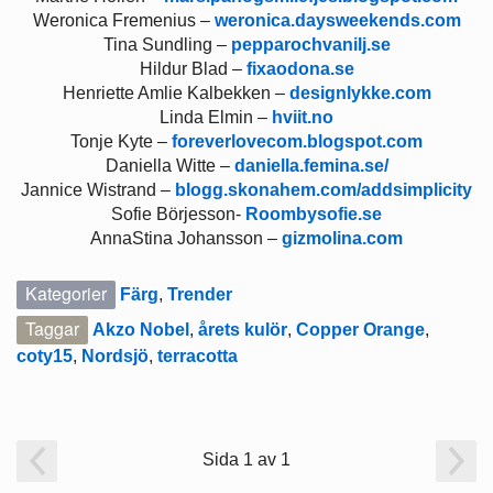
Weronica Fremenius –
weronica.daysweekends.com
Tina Sundling –
pepparochvanilj.se
Hildur Blad –
fixaodona.se
Henriette Amlie Kalbekken –
designlykke.com
Linda Elmin –
hviit.no
Tonje Kyte –
foreverlovecom.blogspot.com
Daniella Witte –
daniella.femina.se/
Jannice Wistrand –
blogg.skonahem.com/addsimplicity
Sofie Börjesson-
Roombysofie.se
AnnaStina Johansson –
gizmolina.com
Kategorier
Färg
,
Trender
Taggar
Akzo Nobel
,
årets kulör
,
Copper Orange
,
coty15
,
Nordsjö
,
terracotta
Sida 1 av 1