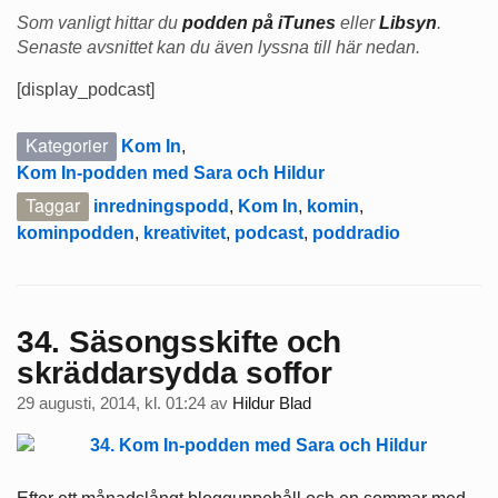
Som vanligt hittar du
podden på iTunes
eller
Libsyn
.
Senaste avsnittet kan du även lyssna till här nedan.
[display_podcast]
Kategorier
Kom In
,
Kom In-podden med Sara och Hildur
Taggar
inredningspodd
,
Kom In
,
komin
,
kominpodden
,
kreativitet
,
podcast
,
poddradio
34. Säsongsskifte och
skräddarsydda soffor
29 augusti, 2014, kl. 01:24
av
Hildur Blad