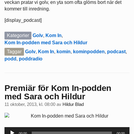
veckan pratar vi golv, en yta som ofta glöms bort när det
kommer till inredning.
[display_podcast]
Kategorier
Golv
,
Kom In
,
Kom In-podden med Sara och Hildur
Taggar
Golv
,
Kom In
,
komin
,
kominpodden
,
podcast
,
podd
,
poddradio
Premiär för Kom In-podden
med Sara och Hildur
11 oktober, 2013, kl. 08:00
av
Hildur Blad
Ljudspelare
00:00
00:00