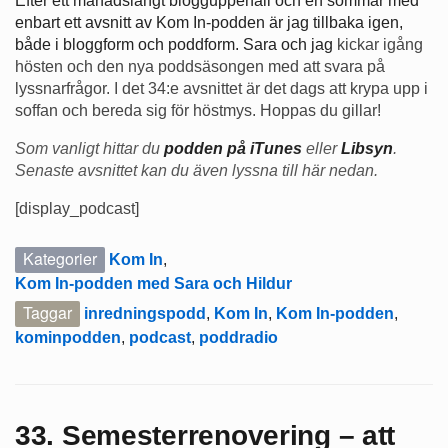
Efter ett månadslångt blogguppehåll och en sommar med
enbart ett avsnitt av Kom In-podden är jag tillbaka igen,
både i bloggform och poddform. Sara och jag
kickar igång
hösten och den nya poddsäsongen med att svara på
lyssnarfrågor. I det 34:e avsnittet är det dags att krypa upp i
soffan och bereda sig för höstmys. Hoppas du gillar!
Som vanligt hittar du
podden på iTunes
eller
Libsyn
.
Senaste avsnittet kan du även lyssna till här nedan.
[display_podcast]
Kategorier
Kom In
,
Kom In-podden med Sara och Hildur
Taggar
inredningspodd
,
Kom In
,
Kom In-podden
,
kominpodden
,
podcast
,
poddradio
33. Semesterrenovering – att