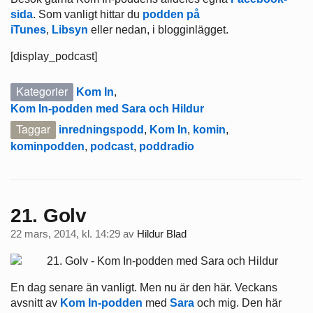
sida
. Som vanligt hittar du
podden på
iTunes
,
Libsyn
eller nedan, i blogginlägget.
[display_podcast]
Kategorier
Kom In
,
Kom In-podden med Sara och Hildur
Taggar
inredningspodd
,
Kom In
,
komin
,
kominpodden
,
podcast
,
poddradio
21. Golv
22 mars, 2014, kl. 14:29
av
Hildur Blad
En dag senare än vanligt. Men nu är den här. Veckans
avsnitt av
Kom In-podden
med
Sara
och mig. Den här