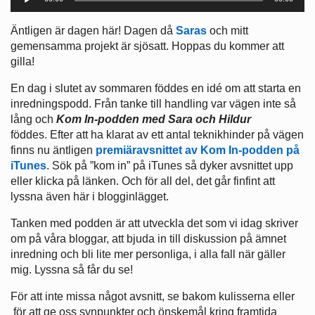
Äntligen är dagen här! Dagen då
Saras
och mitt
gemensamma projekt är sjösatt. Hoppas du kommer att
gilla!
En dag i slutet av sommaren föddes en idé om att starta en
inredningspodd. Från tanke till handling var vägen inte så
lång och
Kom In-podden med Sara och Hildur
föddes. Efter att ha klarat av ett antal teknikhinder på vägen
finns nu äntligen
premiäravsnittet av Kom In-podden på
iTunes
. Sök på ”kom in” på iTunes så dyker avsnittet upp
eller klicka på länken. Och för all del, det går finfint att
lyssna även här i blogginlägget.
Tanken med podden är att utveckla det som vi idag skriver
om på våra bloggar, att bjuda in till diskussion på ämnet
inredning och bli lite mer personliga, i alla fall när gäller
mig. Lyssna så får du se!
För att inte missa något avsnitt, se bakom kulisserna eller
för att ge oss synpunkter och önskemål kring framtida