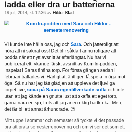
ladda eller dra ur batterierna
19 juli, 2014, kl. 12:36
av
Hildur Blad
Vi kunde inte hålla oss, jag och
Sara
. Och jätteroligt att
höra att ni saknat oss! Det blir såklart ännu roligare att
podda när ett nytt avsnitt är efterlängtat. Nu har vi
publicerat ett rykande färskt avsnitt av Kom In-podden,
inspelat i Saras finfina torp. För första gången sedan i
februari träffades vi. Härligt att äntligen få spela in öga mot
öga. Så nu har jag fått glädjen att uppleva det ljuvliga
torpet live,
sova på Saras egentillverkade soffa
och inte
utan att jag kände en gnutta lust att skaffa ett eget torp,
gärna nära en sjö, trots att jag är en riktig badkruka. Men,
det får bli ett annat århundrade. 😉
Mitt uppe i sommar och semester så tyckte vi det passade
bra att prata semesterrenovering och om vi ser det som ett