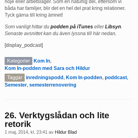
nöje eller arbetsläger. Som en naturlig del, eftersom vi
båda har familjer, blir det en hel del prat kring relationer.
Tyck gärna till kring ämnet!
Som vanligt hittar du
podden på iTunes
eller
Libsyn
.
Senaste avsnittet kan du även lyssna till här nedan.
[display_podcast]
Kategorier
Kom In
,
Kom In-podden med Sara och Hildur
Taggar
inredningspodd
,
Kom In-podden
,
poddcast
,
Semester
,
semesterrenovering
26. Verktygslådan och lite
retorik
1 maj, 2014, kl. 23:41
av
Hildur Blad