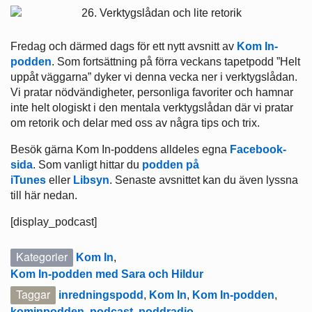
Fredag och därmed dags för ett nytt avsnitt av
Kom In-
podden
. Som fortsättning på förra veckans tapetpodd ”Helt
uppåt väggarna” dyker vi denna vecka ner i verktygslådan.
Vi pratar nödvändigheter, personliga favoriter och hamnar
inte helt ologiskt i den mentala verktygslådan där vi pratar
om retorik och delar med oss av några tips och trix.
Besök gärna Kom In-poddens alldeles egna
Facebook-
sida
. Som vanligt hittar du
podden på
iTunes
eller
Libsyn
. Senaste avsnittet kan du även lyssna
till här nedan.
[display_podcast]
Kategorier
Kom In
,
Kom In-podden med Sara och Hildur
Taggar
inredningspodd
,
Kom In
,
Kom In-podden
,
kominpodden
,
podcast
,
poddradio