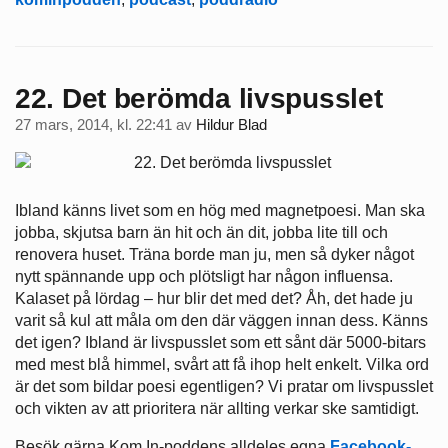
22. Det berömda livspusslet
27 mars, 2014, kl. 22:41
av
Hildur Blad
Ibland känns livet som en hög med magnetpoesi. Man ska
jobba, skjutsa barn än hit och än dit, jobba lite till och
renovera huset. Träna borde man ju, men så dyker något
nytt spännande upp och plötsligt har någon influensa.
Kalaset på lördag – hur blir det med det? Åh, det hade ju
varit så kul att måla om den där väggen innan dess. Känns
det igen? Ibland är livspusslet som ett sånt där 5000-bitars
med mest blå himmel, svårt att få ihop helt enkelt. Vilka ord
är det som bildar poesi egentligen? Vi pratar om livspusslet
och vikten av att prioritera när allting verkar ske samtidigt.
Besök gärna Kom In-poddens alldeles egna
Facebook-