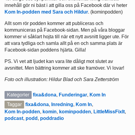
innehåll gör ni bäst i att gilla oss på Facebook där vi heter
Kom In-podden med Sara och Hildur
. (kominpodden)
Allt som rör podden kommer att publiceras och
kommuniceras på Facebook-sidan. Men på våra bloggar
kommer vi såklart hojta till när ett nytt avsnitt ligger ute. För
att vara tydliga och samla allt på en och samma plats är
Facebook-sidan poddens hjärta. Gilla!
PS. Vi vet att ljudet kan vara lite dåligt mot slutet av
avsnittet. Men bättring kommer att ske framöver. Vi lovar!
Foto och illustration: Hildur Blad och Sara Zetterström
Kategorier
fixa&dona
,
Funderingar
,
Kom In
Taggar
fixa&dona
,
Inredning
,
Kom In
,
Kom In-podden
,
komin
,
kominpodden
,
LittleMissFixIt
,
podcast
,
podd
,
poddradio