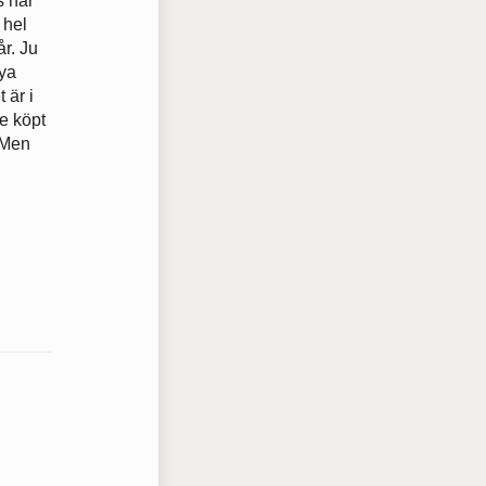
s har
 hel
år. Ju
nya
 är i
de köpt
. Men