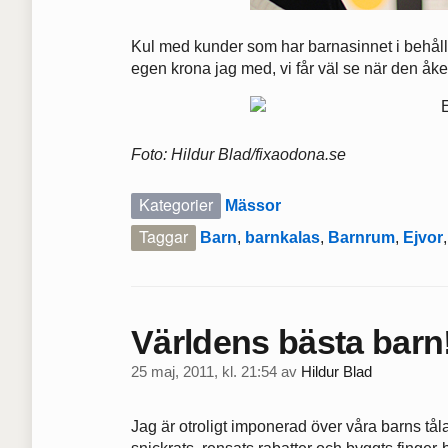
Kul med kunder som har barnasinnet i behåll o
egen krona jag med, vi får väl se när den åk
Foto: Hildur Blad/fixaodona.se
Kategorier
Mässor
Taggar
Barn
,
barnkalas
,
Barnrum
,
Ejvor
Världens bästa barn
25 maj, 2011, kl. 21:54
av
Hildur Blad
Jag är otroligt imponerad över våra barns tå