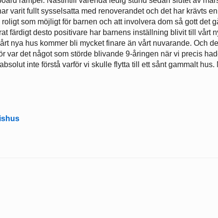
-board ramper. Nästintill varenda ledig stund sedan slutet av mar
 har varit fullt sysselsatta med renoverandet och det har krävts en
 roligt som möjligt för barnen och att involvera dom så gott det g
t färdigt desto positivare har barnens inställning blivit till vårt 
årt nya hus kommer bli mycket finare än vårt nuvarande. Och det
För var det något som störde blivande 9-åringen när vi precis ha
bsolut inte förstå varför vi skulle flytta till ett sånt gammalt hus
kishus