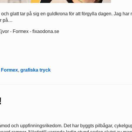
ch glatt tar på sig en guldkrona för att förgylla dagen. Jag har
er på…
,
Formex
,
grafiska tryck
!
lamod och uppfinningsrikedom. Det har byggts pilbågar, cykelgu