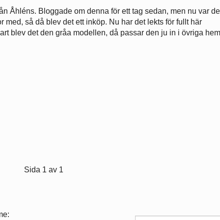
bil från Åhléns. Bloggade om denna för ett tag sedan, men nu var d
ror med, så då blev det ett inköp. Nu har det lekts för fullt här
rt blev det den gråa modellen, då passar den ju in i övriga he
Sida 1 av 1
me: