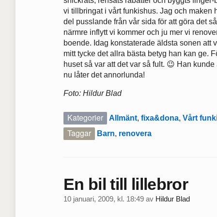
snickrats, rensats rabatter och byggts finger
vi tillbringat i vårt funkishus. Jag och maken
del pusslande från vår sida för att göra det så
närmre inflytt vi kommer och ju mer vi renovera
boende. Idag konstaterade äldsta sonen att v
mitt tycke det allra bästa betyg han kan ge. 
huset så var att det var så fult. 😉 Han kunde a
nu låter det annorlunda!
Foto: Hildur Blad
Kategorier
Allmänt
,
fixa&dona
,
Vårt fun
Taggar
Barn
,
renovera
En bil till lillebror
10 januari, 2009, kl. 18:49
av
Hildur Blad