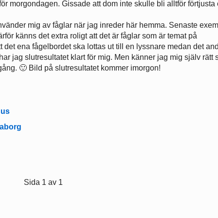
nför morgondagen. Gissade att dom inte skulle bli alltför förtjusta
 använder mig av fåglar när jag inreder här hemma. Senaste exem
rför känns det extra roligt att det är fåglar som är temat på
et ena fågelbordet ska lottas ut till en lyssnare medan det an
ar jag slutresultatet klart för mig. Men känner jag mig själv rätt s
igång. 🙂 Bild på slutresultatet kommer imorgon!
hus
aborg
Sida 1 av 1