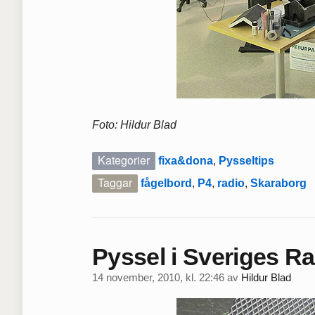
Foto: Hildur Blad
Kategorier
fixa&dona
,
Pysseltips
Taggar
fågelbord
,
P4
,
radio
,
Skaraborg
Pyssel i Sveriges Ra
14 november, 2010, kl. 22:46
av
Hildur Blad