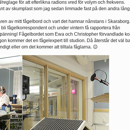
/reglage för att efterlikna radions vred för volym och frekvens.
iant av skumplast som jag sedan limmade fast på den andra lång
aren av mitt fågelbord och vart det hamnar nånstans i Skaraborg
bli fågelkorrespondent och under vintern få rapportera från
d spänning! Fågelbordet som Ewa och Christopher förvandlade 
on kommer det en fågelexpert till studion. Då återstår det väl ba
digt eller om det kommer att tilltala fåglarna. 😉