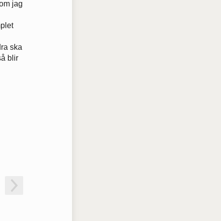
 om jag
plet
dra ska
å blir