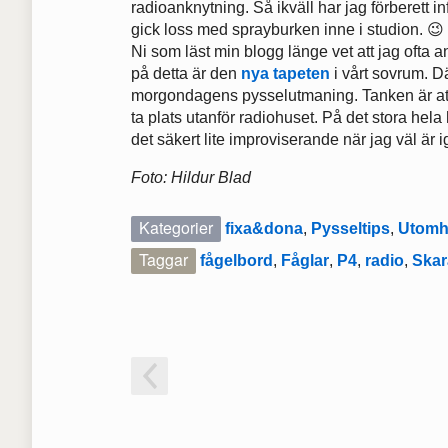
radioanknytning. Så ikväll har jag förberett i
gick loss med sprayburken inne i studion. 😉
Ni som läst min blogg länge vet att jag ofta
på detta är den
nya tapeten
i vårt sovrum. Dä
morgondagens pysselutmaning. Tanken är att d
ta plats utanför radiohuset. På det stora hela h
det säkert lite improviserande när jag väl är 
Foto: Hildur Blad
Kategorier
fixa&dona
,
Pysseltips
,
Utom
Taggar
fågelbord
,
Fåglar
,
P4
,
radio
,
Skar