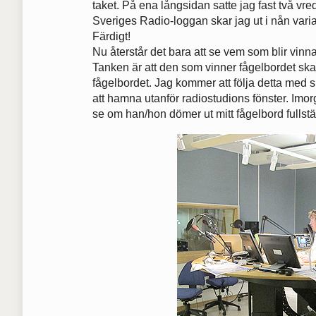
taket. På ena långsidan satte jag fast två vred
Sveriges Radio-loggan skar jag ut i nån var
Färdigt!
Nu återstår det bara att se vem som blir vinn
Tanken är att den som vinner fågelbordet ska 
fågelbordet. Jag kommer att följa detta me
att hamna utanför radiostudions fönster. Imorg
se om han/hon dömer ut mitt fågelbord fullstän