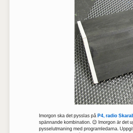
Imorgon ska det pysslas på
P4, radio Skara
spännande kombination. 😉 Imorgon är det upp 
pysselutmaning med programledarna. Uppgiften 