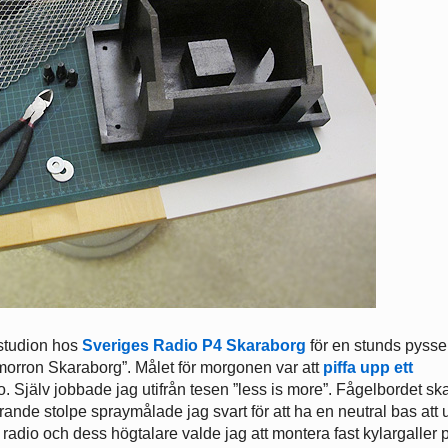
ostudion hos
Sveriges Radio P4 Skaraborg
för en stunds pysse
orron Skaraborg”. Målet för morgonen var att
piffa upp ett
. Själv jobbade jag utifrån tesen ”less is more”. Fågelbordet ska
hörande stolpe spraymålade jag svart för att ha en neutral bas att 
sk radio och dess högtalare valde jag att montera fast kylargaller 