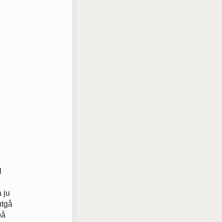
l
 ju
utgå
på