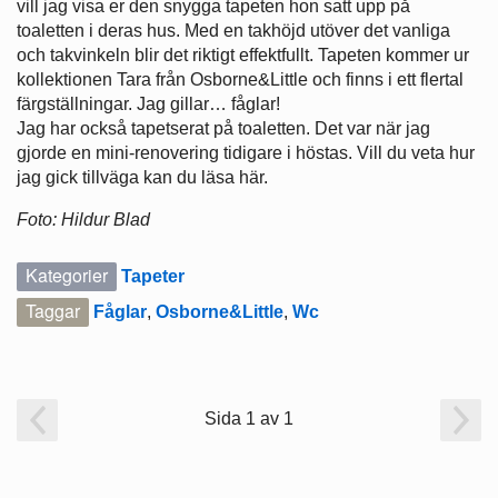
vill jag visa er den snygga tapeten hon satt upp på
toaletten i deras hus. Med en takhöjd utöver det vanliga
och takvinkeln blir det riktigt effektfullt. Tapeten kommer ur
kollektionen Tara från Osborne&Little och finns i ett flertal
färgställningar. Jag gillar… fåglar!
Jag har också tapetserat på toaletten. Det var när jag
gjorde en mini-renovering tidigare i höstas. Vill du veta hur
jag gick tillväga kan du läsa här.
Foto: Hildur Blad
Kategorier
Tapeter
Taggar
Fåglar
,
Osborne&Little
,
Wc
Sida 1 av 1