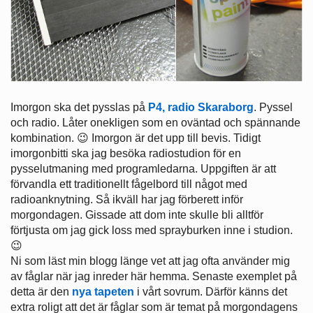
Imorgon ska det pysslas på
P4, radio Skaraborg
. Pyssel
och radio. Låter onekligen som en oväntad och spännande
kombination. 😉 Imorgon är det upp till bevis. Tidigt
imorgonbitti ska jag besöka radiostudion för en
pysselutmaning med programledarna. Uppgiften är att
förvandla ett traditionellt fågelbord till något med
radioanknytning. Så ikväll har jag förberett inför
morgondagen. Gissade att dom inte skulle bli alltför
förtjusta om jag gick loss med sprayburken inne i studion.
😉
Ni som läst min blogg länge vet att jag ofta använder mig
av fåglar när jag inreder här hemma. Senaste exemplet på
detta är den
nya tapeten
i vårt sovrum. Därför känns det
extra roligt att det är fåglar som är temat på morgondagens