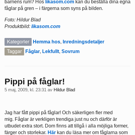
barnens rum? Hos
likasom.com
kan du beställa dina egna
fåglar på gren – i färgerna som syns på bilden.
Foto: Hildur Blad
Produktbild:
likasom.com
Kategorier
Hemma hos
,
Inredningsdetaljer
Taggar
Fåglar
,
Lekfullt
,
Sovrum
Pippi på fåglar!
5 maj, 2009, kl. 23:31
av
Hildur Blad
Jag har fått pippi på fåglar! Och säkerligen fler med
mig. Fåglar är verkligen trendiga just nu och därför är
utbudet extra stort. Dom finns att tillgå i alla möjliga former,
färger och storlekar.
Här
kan du läsa mer om fåglarna som