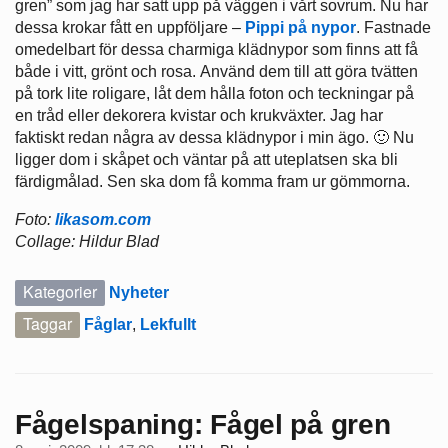
gren” som jag har satt upp på väggen i vårt sovrum. Nu har
dessa krokar fått en uppföljare –
Pippi på nypor
. Fastnade
omedelbart för dessa charmiga klädnypor som finns att få
både i vitt, grönt och rosa. Använd dem till att göra tvätten
på tork lite roligare, låt dem hålla foton och teckningar på
en tråd eller dekorera kvistar och krukväxter. Jag har
faktiskt redan några av dessa klädnypor i min ägo. 🙂 Nu
ligger dom i skåpet och väntar på att uteplatsen ska bli
färdigmålad. Sen ska dom få komma fram ur gömmorna.
Foto:
likasom.com
Collage: Hildur Blad
Kategorier
Nyheter
Taggar
Fåglar
,
Lekfullt
Fågelspaning: Fågel på gren