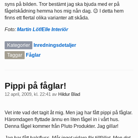
syns på bilden. Tror bestämt jag ska bjuda med er på
fågelskådning hemma hos mig nån dag. 😉 I detta hem
finns ett flertal olika varianter att skåda.
Foto:
Martin Löf/Elle Interiör
Kategorier
Inredningsdetaljer
Taggar
Fåglar
Pippi på fåglar!
12 april, 2009, kl. 22:41
av
Hildur Blad
Vet inte vad det tagit åt mig. Men jag har fått pippi på fåglar.
Häromdagen flyttade ännu en liten fågel in i vårt hus.
Denna fågel kommer från Pluto Produkter. Jag gillar!
Jag har fått halsfluss. Mår inget vidare för tillfället. Men det