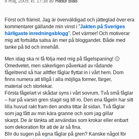
8 maj, 2009, kl. 17:38
av
Hildur Blad
Först och främst. Jag är överväldigad och jätteglad över era
kommentarer gällande min vinst i ”
Jakten på Sveriges
härligaste inredningsblogg
”. Det värmer! Och motiverar
mig att fortsätta satsa än mer på bloggandet. Både med
tanke på tid och innehåll.
Men idag ska ni få följa med mig på fågelspaning! 🙂
Omedvetet, men säkerligen påverkad av rådande
fågeltrend så har alltfler fåglar flyttat in i vårt hem. Dom
finns numera att tillgå i alla möjliga former, färger,
material och storlekar.
Första fågelart vi skådar syns i vårt sovrum. Två små fåglar
– har på varsin gren slagit sig till ro. Den ena fågeln har sitt
lilla huvud rakt fram den andra tittar åt sidan. Två fåglar
som jag fått av min kära granne och som jag gillar
skarpt. De är tänkta att användas som krokar eller enbart
som dekoration för att de är så fina.
Blir du sugen på egna fåglar på gren? Kanske något för