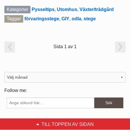
Kategorier
Pysseltips
,
Utomhus
,
Växter/trädgård
Taggar
förvaringsstege
,
GIY
,
odla
,
stege
Sida 1 av 1
Follow me:
TILL TOPPEN AV SIDAN