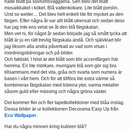
hade blått på sovrumsväggarna. Sen blev det blått
mosaikkakel i köket. Blå vattenkokare. Lite blått porslin.
Und so weiter… Det blev helt enkelt lite för mycket av den
färgen. Efter några år var allt blått utrensat och sedan dess
har jag inte ens velat se åt den blå färgskalan.
Men vet ni, för något år sedan började jag så smått tycka att
blått är ju en rätt trevlig färgskala ändå. Och självklart blir
jag liksom alla andra påverkad av vad som visas i
inredningstidningar och på bilder.
Och faktiskt. I höst är det blått som blir accentfärgen här
hemma. En lite mörkare, murrigare blå som gör sig bra
tillsammans med det vita, gråa och svarta som numera är
basen i vårt hem. Och för att tillföra lite extra värme så
kombineras färgskalan med trärena ytor, varma metaller
såsom guld eller mässing och några gröna växter.
Det kommer fler och fler tapetkollektioner med blåa inslag.
Dessa bilder är ur kollektionen Decorama Easy Up från
Eco Wallpaper
.
Har du några minnen kring kulören blå?