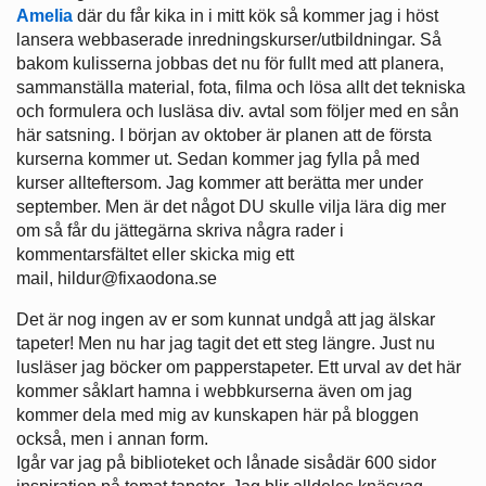
Amelia
där du får kika in i mitt kök så kommer jag i höst
lansera webbaserade inredningskurser/utbildningar. Så
bakom kulisserna jobbas det nu för fullt med att planera,
sammanställa material, fota, filma och lösa allt det tekniska
och formulera och lusläsa div. avtal som följer med en sån
här satsning. I början av oktober är planen att de första
kurserna kommer ut. Sedan kommer jag fylla på med
kurser allteftersom. Jag kommer att berätta mer under
september. Men är det något DU skulle vilja lära dig mer
om så får du jättegärna skriva några rader i
kommentarsfältet eller skicka mig ett
mail, hildur@fixaodona.se
Det är nog ingen av er som kunnat undgå att jag älskar
tapeter! Men nu har jag tagit det ett steg längre. Just nu
lusläser jag böcker om papperstapeter. Ett urval av det här
kommer såklart hamna i webbkurserna även om jag
kommer dela med mig av kunskapen här på bloggen
också, men i annan form.
Igår var jag på biblioteket och lånade sisådär 600 sidor