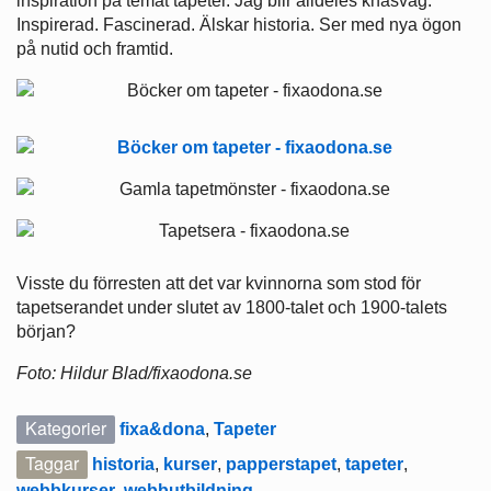
inspiration på temat tapeter. Jag blir alldeles knäsvag.
Inspirerad. Fascinerad. Älskar historia. Ser med nya ögon
på nutid och framtid.
Visste du förresten att det var kvinnorna som stod för
tapetserandet under slutet av 1800-talet och 1900-talets
början?
F
o
to: Hildur Blad/fixaodona.se
Kategorier
fixa&dona
,
Tapeter
Taggar
historia
,
kurser
,
papperstapet
,
tapeter
,
webbkurser
,
webbutbildning