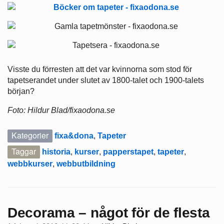
Visste du förresten att det var kvinnorna som stod för
tapetserandet under slutet av 1800-talet och 1900-talets
början?
F
o
to: Hildur Blad/fixaodona.se
Kategorier
fixa&dona
,
Tapeter
Taggar
historia
,
kurser
,
papperstapet
,
tapeter
,
webbkurser
,
webbutbildning
Decorama – något för de flesta