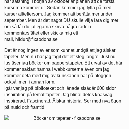
här satsning. I början av oktober är planen att de första
kurserna kommer ut. Sedan kommer jag fylla på med
kurser allteftersom. Jag kommer att berätta mer under
september. Men är det något DU skulle vilja lära dig mer
om så får du jättegärna skriva några rader i
kommentarsfältet eller skicka mig ett
mail, hildur@fixaodona.se
Det är nog ingen av er som kunnat undgå att jag älskar
tapeter! Men nu har jag tagit det ett steg längre. Just nu
lusläser jag böcker om papperstapeter. Ett urval av det här
kommer såklart hamna i webbkurserna även om jag
kommer dela med mig av kunskapen här på bloggen
också, men i annan form.
Igår var jag på biblioteket och lånade sisådär 600 sidor
inspiration på temat tapeter. Jag blir alldeles knäsvag.
Inspirerad. Fascinerad. Älskar historia. Ser med nya ögon
på nutid och framtid.