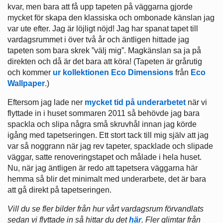
kvar, men bara att få upp tapeten på väggarna gjorde
mycket för skapa den klassiska och ombonade känslan jag
var ute efter. Jag är löjligt nöjd! Jag har spanat tapet till
vardagsrummet i över två år och äntligen hittade jag
tapeten som bara skrek ”välj mig”. Magkänslan sa ja på
direkten och då är det bara att köra! (Tapeten är grårutig
och kommer
ur kollektionen Eco Dimensions
från
Eco
Wallpaper
.)
Eftersom jag lade ner
mycket tid på underarbetet
när vi
flyttade in i huset sommaren 2011 så behövde jag bara
spackla och slipa några små skruvhål innan jag körde
igång med tapetseringen. Ett stort tack till mig själv att jag
var så noggrann när jag rev tapeter, spacklade och slipade
väggar, satte renoveringstapet och målade i hela huset.
Nu, när jag äntligen är redo att tapetsera väggarna här
hemma så blir det minimalt med underarbete, det är bara
att gå direkt på tapetseringen.
Vill du se fler bilder från hur vårt vardagsrum förvandlats
sedan vi flyttade in så hittar du det
här
. Fler glimtar från