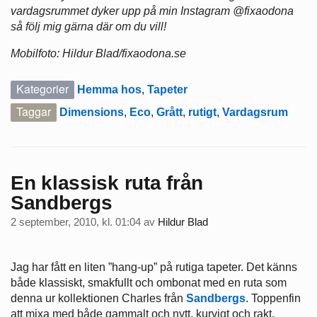
vardagsrummet dyker upp på min Instagram @fixaodona
så följ mig gärna där om du vill!
Mobilfoto: Hildur Blad/fixaodona.se
Kategorier
Hemma hos
,
Tapeter
Taggar
Dimensions
,
Eco
,
Grått
,
rutigt
,
Vardagsrum
En klassisk ruta från
Sandbergs
2 september, 2010, kl. 01:04
av
Hildur Blad
Jag har fått en liten ”hang-up” på rutiga tapeter. Det känns
både klassiskt, smakfullt och ombonat med en ruta som
denna ur kollektionen Charles från
Sandbergs
. Toppenfin
att mixa med både gammalt och nytt, kurvigt och rakt.