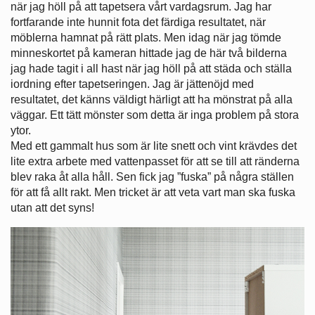
när jag höll på att tapetsera vårt vardagsrum. Jag har
fortfarande inte hunnit fota det färdiga resultatet, när
möblerna hamnat på rätt plats. Men idag när jag tömde
minneskortet på kameran hittade jag de här två bilderna
jag hade tagit i all hast när jag höll på att städa och ställa
iordning efter tapetseringen. Jag är jättenöjd med
resultatet, det känns väldigt härligt att ha mönstrat på alla
väggar. Ett tätt mönster som detta är inga problem på stora
ytor.
Med ett gammalt hus som är lite snett och vint krävdes det
lite extra arbete med vattenpasset för att se till att ränderna
blev raka åt alla håll. Sen fick jag ”fuska” på några ställen
för att få allt rakt. Men tricket är att veta vart man ska fuska
utan att det syns!