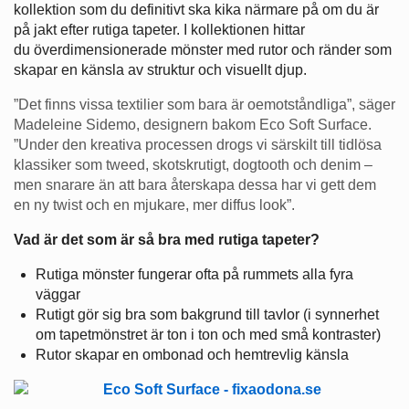
kollektion som du definitivt ska kika närmare på om du är
på jakt efter rutiga tapeter. I kollektionen hittar
du överdimensionerade mönster med rutor och ränder som
skapar en känsla av struktur och visuellt djup.
”Det finns vissa textilier som bara är oemotståndliga”, säger
Madeleine Sidemo, designern bakom Eco Soft Surface.
”Under den kreativa processen drogs vi särskilt till tidlösa
klassiker som tweed, skotskrutigt, dogtooth och denim –
men snarare än att bara återskapa dessa har vi gett dem
en ny twist och en mjukare, mer diffus look”.
Vad är det som är så bra med rutiga tapeter?
Rutiga mönster fungerar ofta på rummets alla fyra
väggar
Rutigt gör sig bra som bakgrund till tavlor (i synnerhet
om tapetmönstret är ton i ton och med små kontraster)
Rutor skapar en ombonad och hemtrevlig känsla