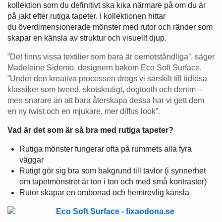
kollektion som du definitivt ska kika närmare på om du är
på jakt efter rutiga tapeter. I kollektionen hittar
du överdimensionerade mönster med rutor och ränder som
skapar en känsla av struktur och visuellt djup.
”Det finns vissa textilier som bara är oemotståndliga”, säger
Madeleine Sidemo, designern bakom Eco Soft Surface.
”Under den kreativa processen drogs vi särskilt till tidlösa
klassiker som tweed, skotskrutigt, dogtooth och denim –
men snarare än att bara återskapa dessa har vi gett dem
en ny twist och en mjukare, mer diffus look”.
Vad är det som är så bra med rutiga tapeter?
Rutiga mönster fungerar ofta på rummets alla fyra
väggar
Rutigt gör sig bra som bakgrund till tavlor (i synnerhet
om tapetmönstret är ton i ton och med små kontraster)
Rutor skapar en ombonad och hemtrevlig känsla