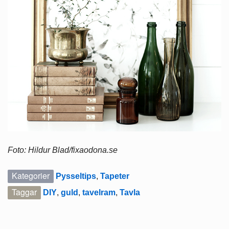
Foto: Hildur Blad/fixaodona.se
Kategorier
Pysseltips
,
Tapeter
Taggar
DIY
,
guld
,
tavelram
,
Tavla