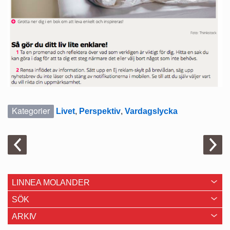
Kategorier
Livet
,
Perspektiv
,
Vardagslycka
LINNEA MOLANDER
SÖK
ARKIV