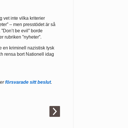
et inte vilka kriterier
eter” – men presstödet är så
a ”Don’t be evil” borde
er rubriken ”nyheter”.
e en kriminell nazistisk tysk
h rensa bort Nationell idag
ter
försvarade sitt beslut
.