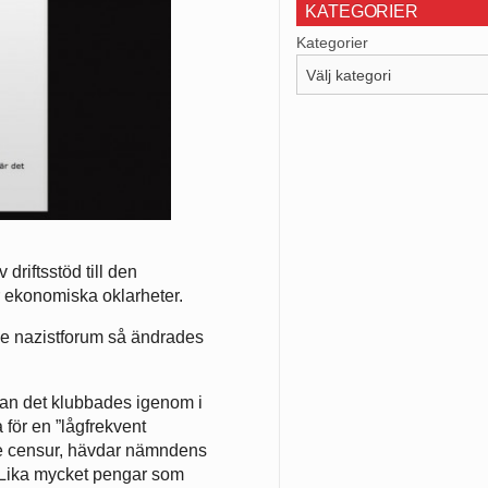
KATEGORIER
Kategorier
riftsstöd till den
 ekonomiska oklarheter.
de nazistforum så ändrades
dan det klubbades igenom i
 för en ”lågfrekvent
vore censur, hävdar nämndens
. Lika mycket pengar som