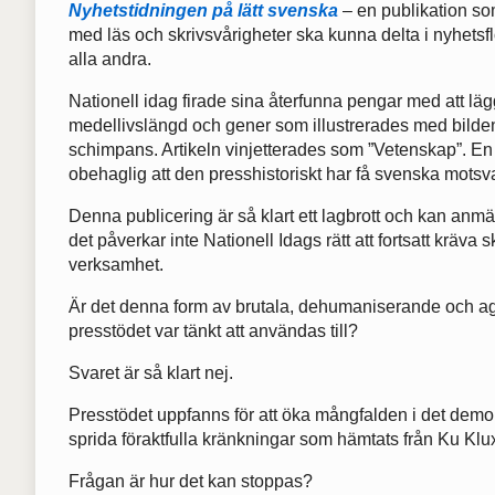
Nyhetstidningen på lätt svenska
– en publikation so
med läs och skrivsvårigheter ska kunna delta i nyhets
alla andra.
Nationell idag firade sina återfunna pengar med att läg
medellivslängd och gener som illustrerades med bild
schimpans. Artikeln vinjetterades som ”Vetenskap”. En
obehaglig att den presshistoriskt har få svenska motsva
Denna publicering är så klart ett lagbrott och kan anmäl
det påverkar inte Nationell Idags rätt att fortsatt kräva s
verksamhet.
Är det denna form av brutala, dehumaniserande och a
presstödet var tänkt att användas till?
Svaret är så klart nej.
Presstödet uppfanns för att öka mångfalden i det demokr
sprida föraktfulla kränkningar som hämtats från Ku Klux
Frågan är hur det kan stoppas?