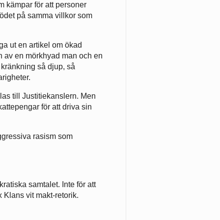
m kämpar för att personer
flödet på samma villkor som
ga ut en artikel om ökad
en av en mörkhyad man och en
 kränkning så djup, så
righeter.
as till Justitiekanslern. Men
kattepengar för att driva sin
ggressiva rasism som
atiska samtalet. Inte för att
 Klans vit makt-retorik.