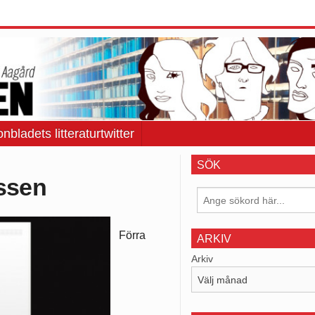
onbladets litteraturtwitter
SÖK
essen
Förra
ARKIV
Arkiv