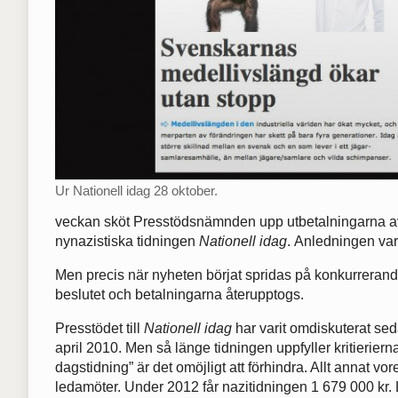
Ur Nationell idag 28 oktober.
veckan sköt Presstödsnämnden upp utbetalningarna av d
nynazistiska tidningen
Nationell idag
. Anledningen var
Men precis när nyheten börjat spridas på konkurreran
beslutet och betalningarna återupptogs.
Presstödet till
Nationell idag
har varit omdiskuterat se
april 2010. Men så länge tidningen uppfyller kritierierna
dagstidning” är det omöjligt att förhindra. Allt annat 
ledamöter. Under 2012 får nazitidningen 1 679 000 kr