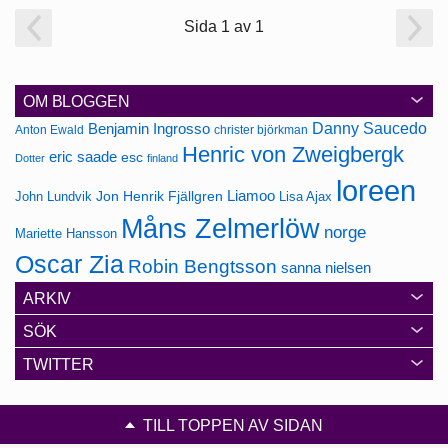
Sida 1 av 1
OM BLOGGEN
Danny Saucedo
Benjamin Ingrosso
Anton Ewald
christer björkman
Henric von Zweigbergk
eric saade
esc
Dotter
finland
loreen
Jon Henrik Fjällgren
Liamoo
John Lundvik
Lisa Ajax
Måns Zelmerlöw
norge
Mariette Hansson
Oscar Zia
Robin Bengtsson
sanna nielsen
ARKIV
SÖK
TWITTER
TILL TOPPEN AV SIDAN