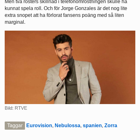
Men två rösters skillnad i telefonomröstningen skulle ha
kunnat spela roll. Och för Jorge Gonzales är det nog lite
extra snopet att ha förlorat fansens poäng med så liten
marginal.
Bild: RTVE
Taggar
Eurovision
,
Nebulossa
,
spanien
,
Zorra