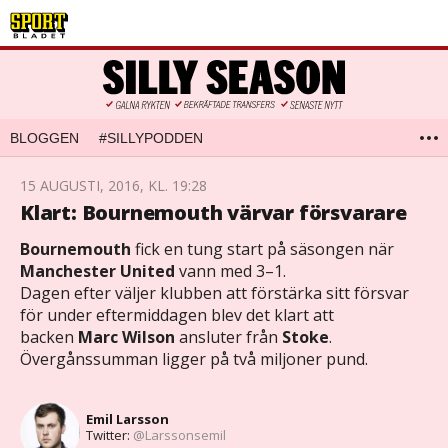
BLOGGEN
#SILLYPODDEN
15 AUGUSTI, 2016, KL. 19:28
Klart: Bournemouth värvar försvarare
Bournemouth
fick en tung start på säsongen när
Manchester United
vann med 3–1.
Dagen efter väljer klubben att förstärka sitt försvar
för under eftermiddagen blev det klart att
backen
Marc Wilson
ansluter från
Stoke
.
Övergånssumman ligger på två miljoner pund.
Emil Larsson
Twitter:
@Larssonsemil