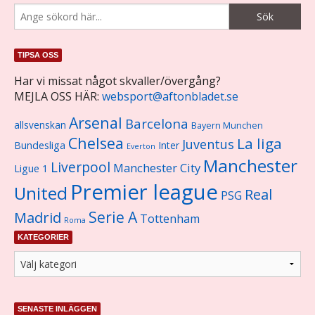
TIPSA OSS
Har vi missat något skvaller/övergång?
MEJLA OSS HÄR:
websport@aftonbladet.se
Arsenal
Barcelona
allsvenskan
Bayern Munchen
Chelsea
La liga
Juventus
Bundesliga
Inter
Everton
Manchester
Liverpool
Manchester City
Ligue 1
Premier league
United
Real
PSG
Serie A
Madrid
Tottenham
Roma
KATEGORIER
SENASTE INLÄGGEN