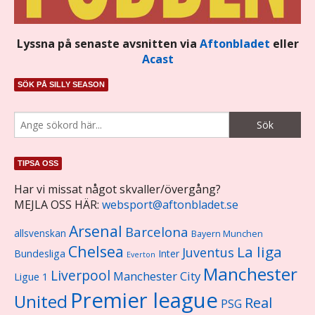
Lyssna på senaste avsnitten via
Aftonbladet
eller
Acast
SÖK PÅ SILLY SEASON
TIPSA OSS
Har vi missat något skvaller/övergång?
MEJLA OSS HÄR:
websport@aftonbladet.se
Arsenal
Barcelona
allsvenskan
Bayern Munchen
Chelsea
La liga
Juventus
Bundesliga
Inter
Everton
Manchester
Liverpool
Manchester City
Ligue 1
Premier league
United
Real
PSG