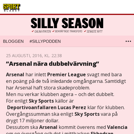
BLOGGEN
#SILLYPODDEN
25 AUGUSTI, 2016, KL. 22:38
”Arsenal nära dubbelvärvning”
Arsenal
har inlett
Premier League
svagt med bara
en poäng på de två inledande omgångarna. Samtidigt
har Arsenal haft stora skadeproblem.
Men nu verkar klubben agera – och det dubbelt.
För enligt
Sky Sports
källor är
Deportivoanfallaren
Lucas Perez
klar för klubben.
Övergångssumman ska enligt
Sky Sports
vara på
drygt 17 miljoner dollar.
Dessutom ska
Arsenal
kommit överens med
Valencia
om en övergång och det i mittbacken
Skhodran