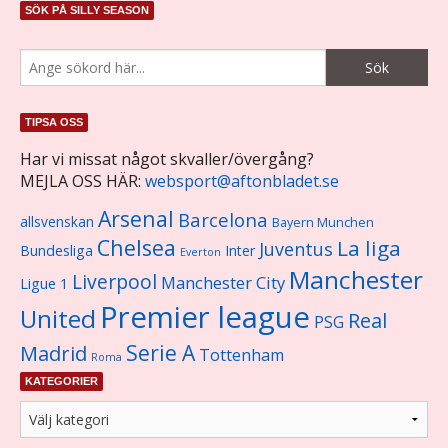
SÖK PÅ SILLY SEASON
TIPSA OSS
Har vi missat något skvaller/övergång?
MEJLA OSS HÄR:
websport@aftonbladet.se
Arsenal
Barcelona
allsvenskan
Bayern Munchen
Chelsea
La liga
Juventus
Bundesliga
Inter
Everton
Manchester
Liverpool
Manchester City
Ligue 1
Premier league
United
Real
PSG
Serie A
Madrid
Tottenham
Roma
KATEGORIER