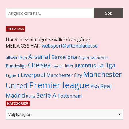
TIPSA OSS
Har vi missat något skvaller/övergång?
MEJLA OSS HÄR:
websport@aftonbladet.se
Arsenal
Barcelona
allsvenskan
Bayern Munchen
Chelsea
La liga
Juventus
Bundesliga
Inter
Everton
Manchester
Liverpool
Manchester City
Ligue 1
Premier league
United
Real
PSG
Serie A
Madrid
Tottenham
Roma
KATEGORIER