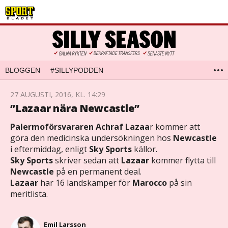
BLOGGEN
#SILLYPODDEN
27 AUGUSTI, 2016, KL. 14:29
”Lazaar nära Newcastle”
Palermoförsvararen Achraf Lazaa
r kommer att
göra den medicinska undersökningen hos
Newcastle
i eftermiddag, enligt
Sky Sports
källor.
Sky Sports
skriver sedan att
Lazaar
kommer flytta till
Newcastle
på en permanent deal.
Lazaar
har 16 landskamper för
Marocco
på sin
meritlista.
Emil Larsson